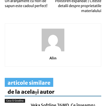
Un aranjament cu flori de
Polistiren expandat | Citeste
sapun este cadoul perfect!
detalii despre proprietatile
materialului
Alin
articole similare
de la același autor
Casa Si Gradina
Veka Softline 76MD. Ce înseamnă