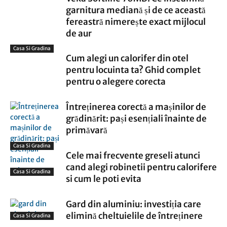
garnitura mediană și de ce această
fereastră nimerește exact mijlocul
de aur
Casa Si Gradina
Cum alegi un calorifer din otel
pentru locuinta ta? Ghid complet
pentru o alegere corecta
Întreținerea corectă a mașinilor de
grădinărit: pași esențiali înainte de
primăvară
Casa Si Gradina
Cele mai frecvente greseli atunci
cand alegi robinetii pentru calorifere
Casa Si Gradina
si cum le poti evita
Gard din aluminiu: investiția care
elimină cheltuielile de întreținere
Casa Si Gradina