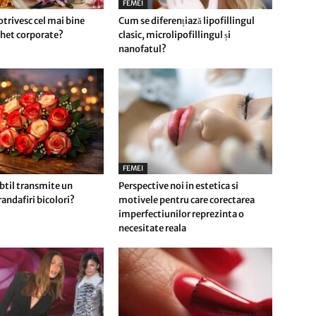
FEMEI
potrivesc cel mai bine
Cum se diferențiază lipofillingul
het corporate?
clasic, microlipofillingul și
nanofatul?
FEMEI
btil transmite un
Perspective noi in estetica si
andafiri bicolori?
motivele pentru care corectarea
imperfectiunilor reprezinta o
necesitate reala