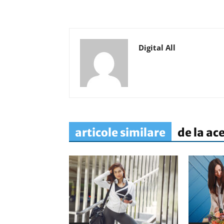
Digital All
articole similare
de la ac