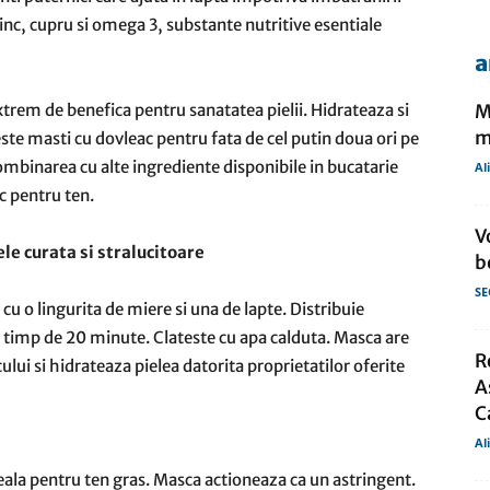
zinc, cupru si omega 3, substante nutritive esentiale
a
de
xtrem de benefica pentru sanatatea pielii. Hidrateaza si
M
m
seste masti cu dovleac pentru fata de cel putin doua ori pe
mbinarea cu alte ingrediente disponibile in bucatarie
Al
c pentru ten.
presa
V
le curata si stralucitoare
b
SE
cu o lingurita de miere si una de lapte. Distribuie
e timp de 20 minute. Clateste cu apa calduta. Masca are
R
lui si hidrateaza pielea datorita proprietatilor oferite
A
C
Al
eala pentru ten gras. Masca actioneaza ca un astringent.