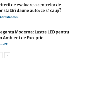
riterii de evaluare a centrelor de
onstatări daune auto: ce să cauți?
bert Stanescu
leganta Moderna: Lustre LED pentru
n Ambient de Exceptie
ess PR