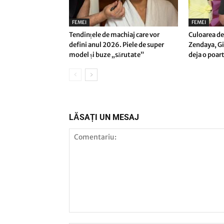
FEMEI
FEMEI
Tendințele de machiaj care vor
Culoarea de
defini anul 2026. Piele de super
Zendaya, Gi
model și buze „sărutate”
deja o poar
LĂSAȚI UN MESAJ