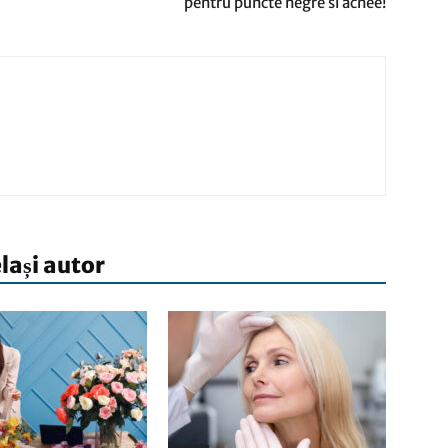
pentru puncte negre si acnee!
elași autor