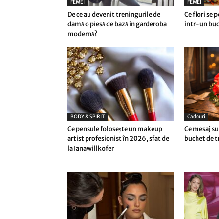
FEMEI
FEMEI
De ce au devenit treningurile de
Ce flori se 
damă o piesă de bază în garderoba
într-un buc
modernă?
BODY & SPIRIT
Cadouri
Ce pensule folosește un makeup
Ce mesaj su
artist profesionist în 2026, sfat de
buchet de tr
la Ianawillkofer