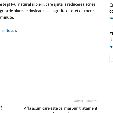
te pH-ul natural al pielii, care ajuta la reducerea acneei.
C
gura de piure de dovleac cu o lingurita de otet de mere.
c
e minute.
Ro
nii Nostri
.
E
U
Pr
Articolul următor
e?
Afla acum care este cel mai bun tratament