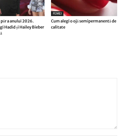
FEMEI
 păr a anului 2026.
Cum alegi o ojă semipermanentă de
gi Hadid și Hailey Bieber
calitate
tă