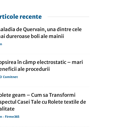
rticole recente
aladia de Quervain, una dintre cele
ai dureroase boli ale mainii
in
opsirea în câmp electrostatic – mari
eneficii ale procedurii
O Comitnet
olete geam – Cum sa Transformi
spectul Casei Tale cu Rolete textile de
alitate
in - Firme365