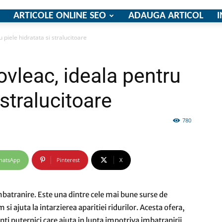
ARTICOLE ONLINE SEO
ADAUGA ARTICOL
I
 piele hidratata si stralucitoare
firme
ovleac, ideala pentru
 stralucitoare
780
si
hatsApp
Pinterest
X
comunicate
batranire. Este una dintre cele mai bune surse de
i ajuta la intarzierea aparitiei ridurilor. Acesta ofera,
ti puternici care ajuta in lupta impotriva imbatranirii