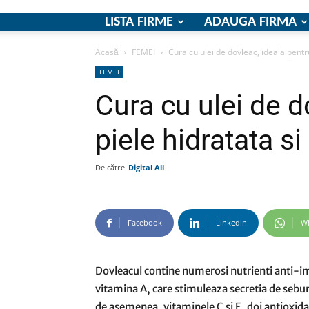
LISTA FIRME
ADAUGA FIRMA
Acasă
FEMEI
Cura cu ulei de dovleac, ideala pentru
FEMEI
Cura cu ulei de d
piele hidratata si
De către
Digital All
-
Facebook
Linkedin
W
Dovleacul contine numerosi nutrienti anti-im
vitamina A, care stimuleaza secretia de sebum s
de asemenea, vitaminele C si E, doi antioxidan