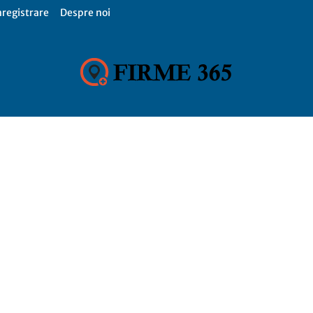
nregistrare
Despre noi
Firme
365,
Catalog