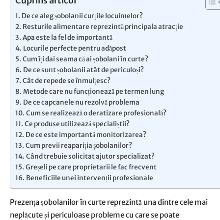
Cuprins articol
De ce aleg șobolanii curțile locuințelor?
Resturile alimentare reprezintă principala atracție
Apa este la fel de importantă
Locurile perfecte pentru adăpost
Cum îți dai seama că ai șobolani în curte?
De ce sunt șobolanii atât de periculoși?
Cât de repede se înmulțesc?
Metode care nu funcționează pe termen lung
De ce capcanele nu rezolvă problema
Cum se realizează o deratizare profesională?
Ce produse utilizează specialiștii?
De ce este importantă monitorizarea?
Cum previi reapariția șobolanilor?
Când trebuie solicitat ajutor specializat?
Greșeli pe care proprietarii le fac frecvent
Beneficiile unei intervenții profesionale
Prezența șobolanilor în curte reprezintă una dintre cele mai
neplăcute și periculoase probleme cu care se poate