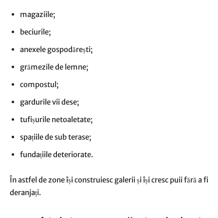
magaziile;
beciurile;
anexele gospodărești;
grămezile de lemne;
compostul;
gardurile vii dese;
tufișurile netoaletate;
spațiile de sub terase;
fundațiile deteriorate.
În astfel de zone își construiesc galerii și își cresc puii fără a fi
deranjați.