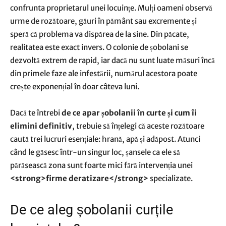
confrunta proprietarul unei locuințe. Mulți oameni observă
urme de rozătoare, găuri în pământ sau excremente și
speră că problema va dispărea de la sine. Din păcate,
realitatea este exact invers. O colonie de șobolani se
dezvoltă extrem de rapid, iar dacă nu sunt luate măsuri încă
din primele faze ale infestării, numărul acestora poate
crește exponențial în doar câteva luni.
Dacă te întrebi
de ce apar șobolanii în curte și cum îi
elimini definitiv
, trebuie să înțelegi că aceste rozătoare
caută trei lucruri esențiale: hrană, apă și adăpost. Atunci
când le găsesc într-un singur loc, șansele ca ele să
părăsească zona sunt foarte mici fără intervenția unei
<strong>firme deratizare</strong>
specializate.
De ce aleg șobolanii curțile