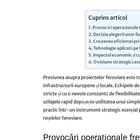
Cuprins articol
Provocări operaționale 
Decizia alegerii unor fu
Creșterea eficienței p
Tehnologie aplicată pe 
Impactul economic și c
O viziune strategică as
Presiunea asupra proiectelor feroviare este t
infrastructurii europene și locale. Echipele 
stricte și cu o nevoie constantă de flexibilitat
utilajele rapid depășește utilitatea unui simp
practic într-un instrument strategic esențial
rețelelor feroviare.
Provocări operaționale fr