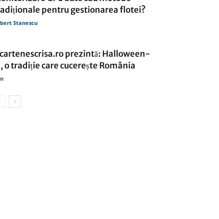
radiționale pentru gestionarea flotei?
bert Stanescu
cartenescrisa.ro prezintă: Halloween-
l, o tradiție care cucerește România
in