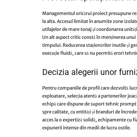
Managementul oricărui proiect presupune rezolv
la alta. Accesul limitat în anumite zone izola
utilajelor de mare tonaj și coordonarea unită
Un alt aspect critic constă în menținerea unui
timpului. Reducerea staționărilor inutile și ges
execuție fluidă, care să nu permită erori tehni
Decizia alegerii unor furni
Pentru companiile de profil care dezvoltă lucră
exploatare, selecția atentă a partenerilor joac
echipă care dispune de suport tehnic prompt 
spre calitate, cu entități și branduri de încre
acces la o expertiză solidă, echipamente cu fiabi
expunerii intense din medii de lucru ostile.