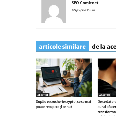
SEO Comitnet
http://seo365.ro
articole similare
de la ac
AFACERI
AFACERI
După o escrocherie crypto, ce se mai
De ce datele
poate recupera și ce nu?
aur al afac
transforma 