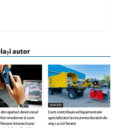
elași autor
AFACERI
 din apeluri devin noul
Cum contribuie echipamentele
erilor moderne si cum
specializate la creșterea duratei de
fiecare interactiune
viață a căii ferate