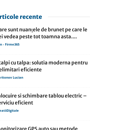
rticole recente
are sunt nuanţele de brunet pe care le
ei vedea peste tot toamna asta....
in - Firme365
talpi cu talpa: solutia moderna pentru
elimitari eficiente
ritonov Lucian
nlocuire si schimbare tablou electric –
erviciu eficient
eatiiDigitale
onitorizare GPS auto sau metode