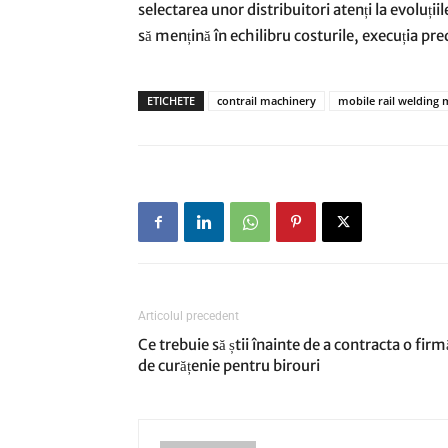
selectarea unor distribuitori atenți la evoluții
să mențină în echilibru costurile, execuția pred
ETICHETE
contrail machinery
mobile rail welding
Articolul precedent
Ce trebuie să știi înainte de a contracta o firm
de curățenie pentru birouri