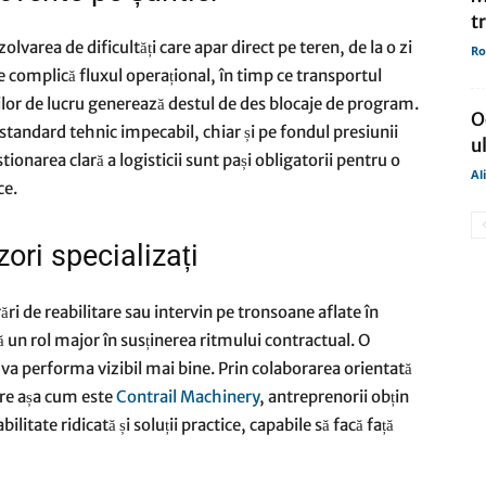
t
area de dificultăți care apar direct pe teren, de la o zi
Ro
te complică fluxul operațional, în timp ce transportul
ților de lucru generează destul de des blocaje de program.
O
 standard tehnic impecabil, chiar și pe fondul presiunii
u
tionarea clară a logisticii sunt pași obligatorii pentru o
Al
ce.
zori specializați
ri de reabilitare sau intervin pe tronsoane aflate în
ă un rol major în susținerea ritmului contractual. O
va performa vizibil mai bine. Prin colaborarea orientată
dere așa cum este
Contrail Machinery
, antreprenorii obțin
litate ridicată și soluții practice, capabile să facă față