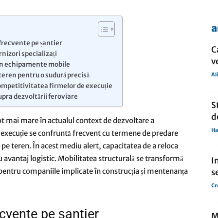
a
de
frecvente pe șantier
C
rnizori specializați
v
rin echipamente mobile
Al
teren pentru o sudură precisă
ompetitivitatea firmelor de execuție
upra dezvoltării feroviare
presa
S
d
ot mai mare în actualul context de dezvoltare a
Ha
de execuție se confruntă frecvent cu termene de predare
e pe teren. În acest mediu alert, capacitatea de a reloca
lu avantaj logistic. Mobilitatea structurală se transformă
I
 pentru companiile implicate în construcția și mentenanța
s
Cr
ecvente pe șantier
M