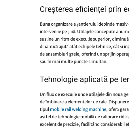
Creșterea eficienței prin
Buna organizare a șantierului depinde masiv d
intervenție pe șină. Utilajele concepute anume
susține un ritm de execuție superior, diminuâ
dinamică ajută atât echipele tehnice, cât și in
de ansambluri grele, oferind un sprijin operaț
sau în mai multe puncte simultan.
Tehnologie aplicată pe te
Un flux de execuție unde utilajele din noua g
de îmbinare a elementelor de cale. Dispunerea
tipul
mobile rail welding machine
, oferă gara
astfel de tehnologie mobilă de calibrare ridicat
excelent de precizie, facilitând considerabil