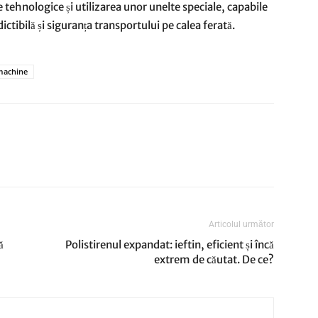
le tehnologice și utilizarea unor unelte speciale, capabile
ictibilă și siguranța transportului pe calea ferată.
 machine
Articolul următor
ă
Polistirenul expandat: ieftin, eficient și încă
extrem de căutat. De ce?