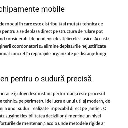
 echipamente mobile
e modul în care este distribuită și mutată tehnica de
 pentru a se deplasa direct pe structura de rulare pot
nd considerabil dependența de atelierele clasice. Această
ginerii coordonatori să elimine deplasările nejustificate
ional concret în reparațiile organizate pe distanțe lungi
ren pentru o sudură precisă
enerație își dovedesc instant performanța este procesul
 tehnică pe perimetrul de lucru a unui utilaj modern, de
nția unor suduri realizate impecabil direct pe șantier. O
ă susține flexibilitatea deciziilor și menține un nivel
 eforturile de mentenanță acolo unde metodele rigide ar