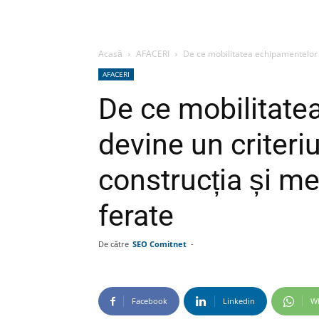
Acasă
AFACERI
De ce mobilitatea echipamentelor d
AFACERI
De ce mobilitate
devine un criteri
construcția și me
ferate
De către
SEO Comitnet
-
Facebook
Linkedin
W