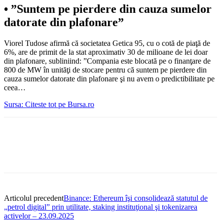
•
”Suntem pe pierdere din cauza sumelor
datorate din plafonare”
Viorel Tudose afirmă că societatea Getica 95, cu o cotă de piaţă de
6%, are de primit de la stat aproximativ 30 de milioane de lei doar
din plafonare, subliniind: ”Compania este blocată pe o finanţare de
800 de MW în unităţi de stocare pentru că suntem pe pierdere din
cauza sumelor datorate din plafonare şi nu avem o predictibilitate pe
ceea…
Sursa: Citeste tot pe Bursa.ro
Articolul precedent
Binance: Ethereum îşi consolidează statutul de
„petrol digital” prin utilitate, staking instituţional şi tokenizarea
activelor – 23.09.2025