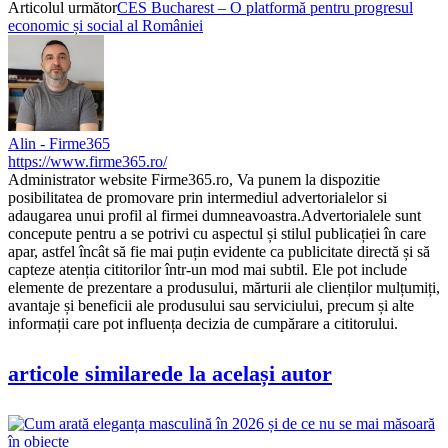
Articolul următor
CES Bucharest – O platformă pentru progresul
economic și social al României
Alin - Firme365
https://www.firme365.ro/
Administrator website Firme365.ro, Va punem la dispozitie
posibilitatea de promovare prin intermediul advertorialelor si
adaugarea unui profil al firmei dumneavoastra.Advertorialele sunt
concepute pentru a se potrivi cu aspectul și stilul publicației în care
apar, astfel încât să fie mai puțin evidente ca publicitate directă și să
capteze atenția cititorilor într-un mod mai subtil. Ele pot include
elemente de prezentare a produsului, mărturii ale clienților mulțumiți,
avantaje și beneficii ale produsului sau serviciului, precum și alte
informații care pot influența decizia de cumpărare a cititorului.
articole similare
de la același autor