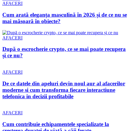
AFACERI
Cum arată eleganța masculină în 2026 și de ce nu se
mai măsoară în obiecte?
AFACERI
După o escrocherie crypto, ce se mai poate recupera
și ce nu?
AFACERI
De ce datele din apeluri devin noul aur al afacerilor
moderne si cum transforma fiecare interactiune
telefonica in decizii profitabile
AFACERI
Cum contribuie echipamentele specializate la
creșterea duratei de viață a căii ferate