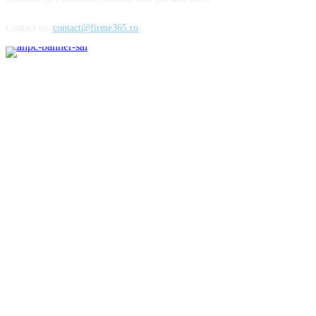
Contact us:
contact@firme365.ro
Cele mai citite
Parfumurile aftermarket sau cum să cheltuiești mai puțin pentru esențele
preferate
Importanta unei alimentatii echilibrate in mentinerea starii de sanatate
Pantofii barbatesti din lac – o alegere rafinata