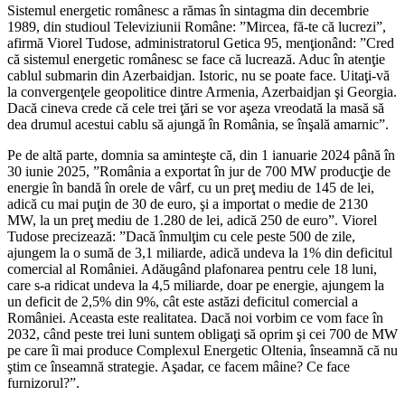
Sistemul energetic românesc a rămas în sintagma din decembrie
1989, din studioul Televiziunii Române: ”Mircea, fă-te că lucrezi”,
afirmă Viorel Tudose, administratorul Getica 95, menţionând: ”Cred
că sistemul energetic românesc se face că lucrează. Aduc în atenţie
cablul submarin din Azerbaidjan. Istoric, nu se poate face. Uitaţi-vă
la convergenţele geopolitice dintre Armenia, Azerbaidjan şi Georgia.
Dacă cineva crede că cele trei ţări se vor aşeza vreodată la masă să
dea drumul acestui cablu să ajungă în România, se înşală amarnic”.
Pe de altă parte, domnia sa aminteşte că, din 1 ianuarie 2024 până în
30 iunie 2025, ”România a exportat în jur de 700 MW producţie de
energie în bandă în orele de vârf, cu un preţ mediu de 145 de lei,
adică cu mai puţin de 30 de euro, şi a importat o medie de 2130
MW, la un preţ mediu de 1.280 de lei, adică 250 de euro”. Viorel
Tudose precizează: ”Dacă înmulţim cu cele peste 500 de zile,
ajungem la o sumă de 3,1 miliarde, adică undeva la 1% din deficitul
comercial al României. Adăugând plafonarea pentru cele 18 luni,
care s-a ridicat undeva la 4,5 miliarde, doar pe energie, ajungem la
un deficit de 2,5% din 9%, cât este astăzi deficitul comercial a
României. Aceasta este realitatea. Dacă noi vorbim ce vom face în
2032, când peste trei luni suntem obligaţi să oprim şi cei 700 de MW
pe care îi mai produce Complexul Energetic Oltenia, înseamnă că nu
ştim ce înseamnă strategie. Aşadar, ce facem mâine? Ce face
furnizorul?”.