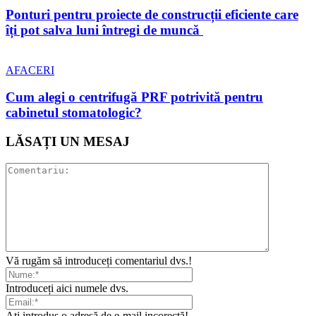
Ponturi pentru proiecte de construcții eficiente care
îți pot salva luni întregi de muncă
AFACERI
Cum alegi o centrifugă PRF potrivită pentru
cabinetul stomatologic?
LĂSAȚI UN MESAJ
Vă rugăm să introduceți comentariul dvs.!
Introduceți aici numele dvs.
Ați introdus o adresă de e-mail incorectă!