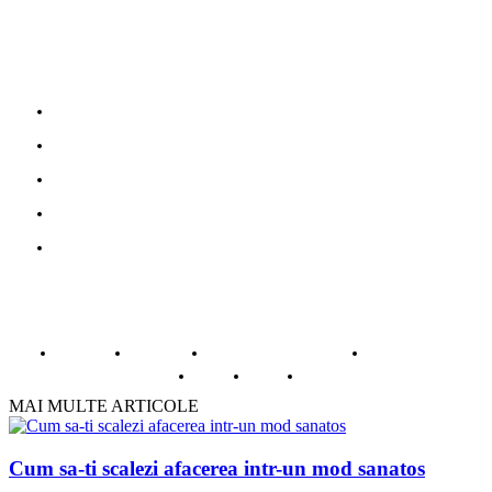
Parteneri
Povesti adevarate
Oferte turism
Mobila la comanda Bucuresti
Web Design profesional
Gazduire web
© Copyright -ADAD Design SRL
Despre noi
Inregistrare
Informatii despre Firme365
Termeni si conditii
Cookie
ANPC
Contact
MAI MULTE ARTICOLE
Cum sa-ti scalezi afacerea intr-un mod sanatos