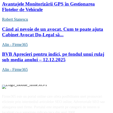
Avantajele Monitorizării GPS în Gestionarea
Flotelor de Vehicule
Robert Stanescu
Când ai nevoie de un avocat. Cum te poate ajuta
Cabinet Avocat Do-Legal să...
Alin - Firme365
BVB Aprecieri pentru indici, pe fondul unui rulaj
sub media anului – 12.12.2025
Alin - Firme365
Firme365 este un portal online care ofera posibilitatea unei promovari
eficiente prin intermediul articolelor SEO online, Advertoriale SEO sau
adaugarea unei firme. Portalul este impartit pe categorii de interes si
localitati cu o autoritate ridicata inca din anul 2008.