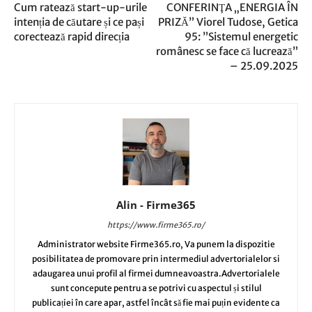
Cum ratează start-up-urile
CONFERINŢA „ENERGIA ÎN
intenția de căutare și ce pași
PRIZĂ” Viorel Tudose, Getica
corectează rapid direcția
95: ”Sistemul energetic
românesc se face că lucrează”
– 25.09.2025
Alin - Firme365
https://www.firme365.ro/
Administrator website Firme365.ro, Va punem la dispozitie
posibilitatea de promovare prin intermediul advertorialelor si
adaugarea unui profil al firmei dumneavoastra.Advertorialele
sunt concepute pentru a se potrivi cu aspectul și stilul
publicației în care apar, astfel încât să fie mai puțin evidente ca