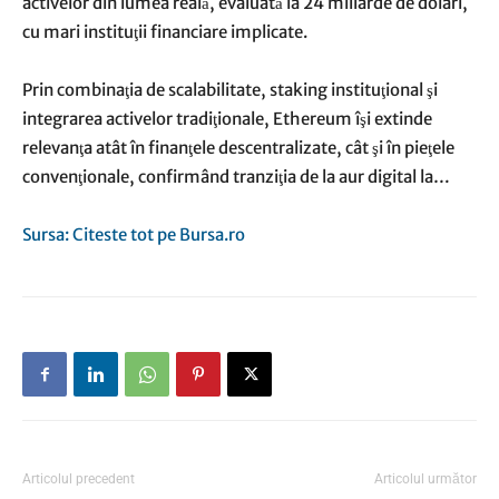
activelor din lumea reală, evaluată la 24 miliarde de dolari,
cu mari instituţii financiare implicate.
Prin combinaţia de scalabilitate, staking instituţional şi
integrarea activelor tradiţionale, Ethereum îşi extinde
relevanţa atât în finanţele descentralizate, cât şi în pieţele
convenţionale, confirmând tranziţia de la aur digital la…
Sursa: Citeste tot pe Bursa.ro
Articolul precedent
Articolul următor