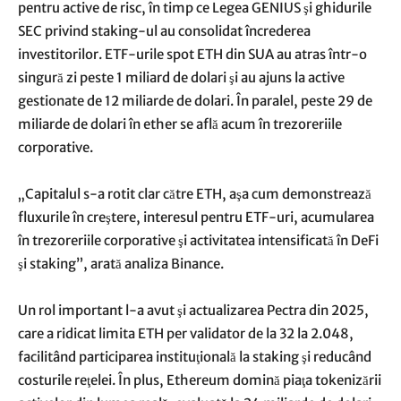
pentru active de risc, în timp ce Legea GENIUS şi ghidurile
SEC privind staking-ul au consolidat încrederea
investitorilor. ETF-urile spot ETH din SUA au atras într-o
singură zi peste 1 miliard de dolari şi au ajuns la active
gestionate de 12 miliarde de dolari. În paralel, peste 29 de
miliarde de dolari în ether se află acum în trezoreriile
corporative.
„Capitalul s-a rotit clar către ETH, aşa cum demonstrează
fluxurile în creştere, interesul pentru ETF-uri, acumularea
în trezoreriile corporative şi activitatea intensificată în DeFi
şi staking”, arată analiza Binance.
Un rol important l-a avut şi actualizarea Pectra din 2025,
care a ridicat limita ETH per validator de la 32 la 2.048,
facilitând participarea instituţională la staking şi reducând
costurile reţelei. În plus, Ethereum domină piaţa tokenizării