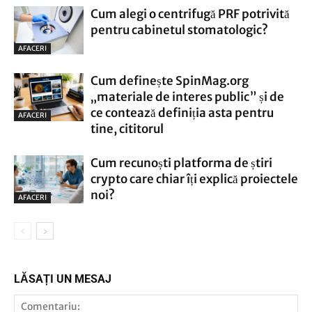
Cum alegi o centrifugă PRF potrivită
pentru cabinetul stomatologic?
AFACERI
Cum definește SpinMag.org
„materiale de interes public” și de
ce contează definiția asta pentru
AFACERI
tine, cititorul
Cum recunoști platforma de știri
crypto care chiar îți explică proiectele
noi?
AFACERI
LĂSAȚI UN MESAJ