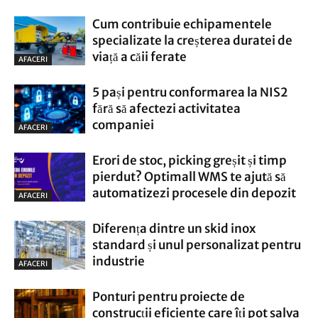
Cum contribuie echipamentele
specializate la creșterea duratei de
viață a căii ferate
AFACERI
5 pași pentru conformarea la NIS2
fără să afectezi activitatea
companiei
AFACERI
Erori de stoc, picking greșit și timp
pierdut? Optimall WMS te ajută să
automatizezi procesele din depozit
AFACERI
Diferența dintre un skid inox
standard și unul personalizat pentru
industrie
AFACERI
Ponturi pentru proiecte de
construcții eficiente care îți pot salva