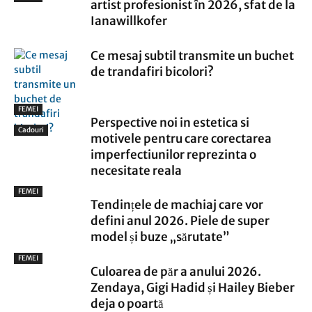
artist profesionist în 2026, sfat de la
Ianawillkofer
Ce mesaj subtil transmite un buchet
de trandafiri bicolori?
FEMEI
Perspective noi in estetica si
Cadouri
motivele pentru care corectarea
imperfectiunilor reprezinta o
necesitate reala
FEMEI
Tendințele de machiaj care vor
defini anul 2026. Piele de super
model și buze „sărutate”
FEMEI
Culoarea de păr a anului 2026.
Zendaya, Gigi Hadid și Hailey Bieber
deja o poartă