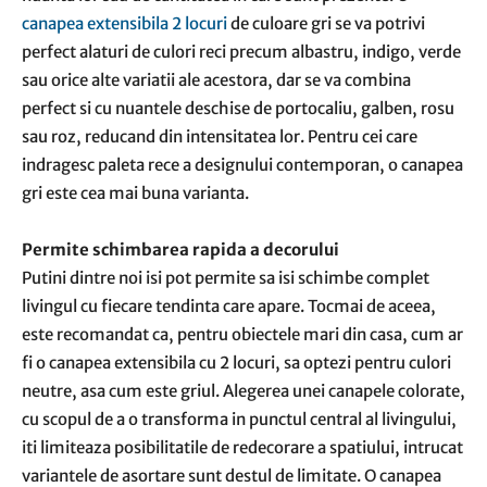
canapea extensibila 2 locuri
de culoare gri se va potrivi
perfect alaturi de culori reci precum albastru, indigo, verde
sau orice alte variatii ale acestora, dar se va combina
perfect si cu nuantele deschise de portocaliu, galben, rosu
sau roz, reducand din intensitatea lor. Pentru cei care
indragesc paleta rece a designului contemporan, o canapea
gri este cea mai buna varianta.
Permite schimbarea rapida a decorului
Putini dintre noi isi pot permite sa isi schimbe complet
livingul cu fiecare tendinta care apare. Tocmai de aceea,
este recomandat ca, pentru obiectele mari din casa, cum ar
fi o canapea extensibila cu 2 locuri, sa optezi pentru culori
neutre, asa cum este griul. Alegerea unei canapele colorate,
cu scopul de a o transforma in punctul central al livingului,
iti limiteaza posibilitatile de redecorare a spatiului, intrucat
variantele de asortare sunt destul de limitate. O canapea