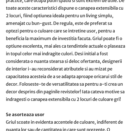
practice, care ocupa putin spatiu si sunt extrem de utile. De
toate aceste caracteristici dispune o canapea extensibila cu
2 locuri, fiind optiunea ideala pentru un living simplu,
amenajat cu bun-gust. De regula, este de preferat sa
optezi pentru o culoare care se intretine usor, pentru a
beneficia la maximum de investitia facuta. Griul poate fi o
optiune excelenta, mai ales ca tendintele actuale o plaseaza
in topul celor mai indragite culori. Desi initial a fost
considerata o nuanta stearsa si deloc ofertanta, designerii
de interior i-au reconsiderat atributele si au mizat pe
capacitatea acesteia de a se adapta aproape oricarui stil de
decor. Foloseste-te de versatilitatea sa pentru a-ti crea un
decor desprins din paginile revistelor! Iata cateva motive sa
indragesti o canapea extensibila cu 2 locuri de culoare gri!
Se asorteaza usor
Griul scoate in evidenta accentele de culoare, indiferent de
nuanta lor sau de cantitatea in care sunt prezente. O