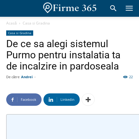
Acasă
Casa si Gradina
Casa si Gradina
De ce sa alegi sistemul
Purmo pentru instalatia ta
de incalzire in pardoseala
De către
Andrei
-
22
Facebook
Linkedin