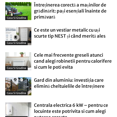
Întreținerea corectă a mașinilor de
grădinărit: pași esențiali înainte de
primăvară
Casa Si Gradina
Ce este un vestiar metalic cu uși
scurte tip NEST și când merită ales
Casa Si Gradina
Cele mai frecvente greseli atunci
cand alegi robinetii pentru calorifere
si cum le poti evita
Casa Si Gradina
Gard din aluminiu: investiția care
elimină cheltuielile de întreținere
Casa Si Gradina
Centrala electrica 6 kW – pentru ce
locuinte este potrivita si cum alegi