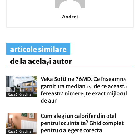
Andrei
articole similare
de la același autor
Veka Softline 76MD. Ce înseamnă
garnitura mediană și de ce această
fereastră nimerește exact mijlocul
Casa Si Gradina
de aur
Cum alegi un calorifer din otel
pentru locuinta ta? Ghid complet
pentru o alegere corecta
Casa Si Gradina