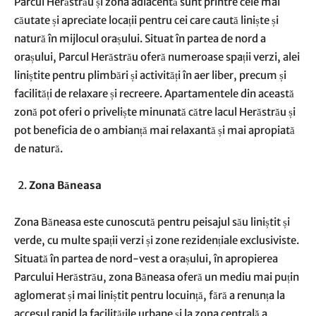
Parcul Herăstrău și zona adiacentă sunt printre cele mai
căutate și apreciate locații pentru cei care caută liniște și
natură în mijlocul orașului. Situat în partea de nord a
orașului, Parcul Herăstrău oferă numeroase spații verzi, alei
liniștite pentru plimbări și activități în aer liber, precum și
facilități de relaxare și recreere. Apartamentele din această
zonă pot oferi o priveliște minunată către lacul Herăstrău și
pot beneficia de o ambianță mai relaxantă și mai apropiată
de natură.
Zona Băneasa
Zona Băneasa este cunoscută pentru peisajul său liniștit și
verde, cu multe spații verzi și zone rezidențiale exclusiviste.
Situată în partea de nord-vest a orașului, în apropierea
Parcului Herăstrău, zona Băneasa oferă un mediu mai puțin
aglomerat și mai liniștit pentru locuință, fără a renunța la
accesul rapid la facilitățile urbane și la zona centrală a