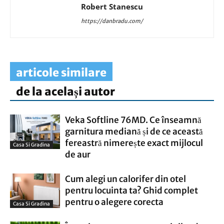
Robert Stanescu
https://danbradu.com/
articole similare
de la același autor
Veka Softline 76MD. Ce înseamnă
garnitura mediană și de ce această
fereastră nimerește exact mijlocul
Casa Si Gradina
de aur
Cum alegi un calorifer din otel
pentru locuinta ta? Ghid complet
pentru o alegere corecta
Casa Si Gradina