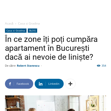
Acasă
Casa si Gradina
Casa si Gradina
BLOG
În ce zone îți poți cumpăra
apartament în București
dacă ai nevoie de liniște?
De către
Robert Stanescu
-
354
Facebook
Linkedin