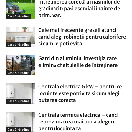
Întreținerea corectă a mașinilor de
grădinărit: pași esențiali înainte de
primăvară
Casa Si Gradina
Cele mai frecvente greseli atunci
cand alegi robinetii pentru calorifere
si cum le poti evita
Casa Si Gradina
Gard din aluminiu: investiția care
elimină cheltuielile de întreținere
Casa Si Gradina
Centrala electrica 6 kW – pentru ce
locuinte este potrivita si cum alegi
puterea corecta
Casa Si Gradina
Centrala termica electrica – cand
reprezinta cea mai buna alegere
pentru locuinta ta
Casa Si Gradina