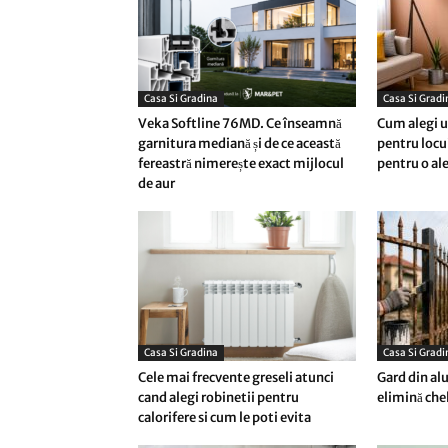
Casa Si Gradina
Casa Si Gradi
Veka Softline 76MD. Ce înseamnă
Cum alegi un
garnitura mediană și de ce această
pentru locu
fereastră nimerește exact mijlocul
pentru o al
de aur
Casa Si Gradina
Casa Si Gradi
Cele mai frecvente greseli atunci
Gard din alu
cand alegi robinetii pentru
elimină chel
calorifere si cum le poti evita