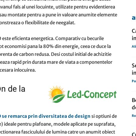
avanul fals al unei locuinte, utilizate pentru evidentierea
l sau montate pentru a pune in valoare anumite elemente
a
de
nstreaza o flexibilitate de neegalat.
C
i
D este eficienta energetica. Comparativ cu becurile
t economisi pana la 80% din energie, ceea ce duce la
Al
prenta de carbon redusa. Desi costul initial de achizitie
presa
pereaza rapid prin durata mare de viata a componentelor
S
cesara inlocuirea.
i
Pa
Dn de la
B
d
D se remarca prin diversitatea de design
si optiuni de
Ro
le) ideale pentru plafoane, modele aplicate pe suprafata,
ectionarea fasciculului de lumina catre un anumit obiect
C