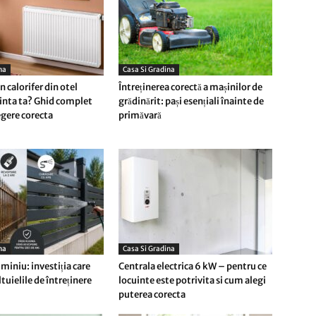
na
Casa Si Gradina
 calorifer din otel
Întreținerea corectă a mașinilor de
inta ta? Ghid complet
grădinărit: pași esențiali înainte de
egere corecta
primăvară
na
Casa Si Gradina
miniu: investiția care
Centrala electrica 6 kW – pentru ce
tuielile de întreținere
locuinte este potrivita si cum alegi
puterea corecta