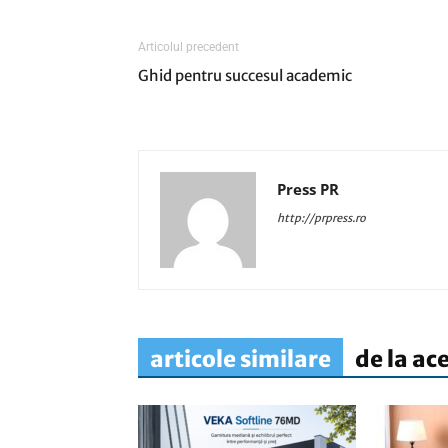
Articolul precedent
Ghid pentru succesul academic
Press PR
http://prpress.ro
articole similare
de la ac