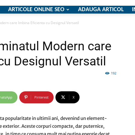
ARTICOLE ONLINE SEO
ADAUGA ARTICOL
I
odern care Imbina Eficienta cu Designul Versatil
firme
uminatul Modern care
cu Designul Versatil
192
si
hatsApp
Pinterest
X
comunicate
lta popularitate in ultimii ani, devenind un element-
 de exterior. Aceste corpuri compacte, dar puternice,
tate, in timp ce consuma mult mai putina energie decat