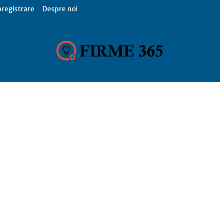
nregistrare
Despre noi
Firme
365,
Catalog