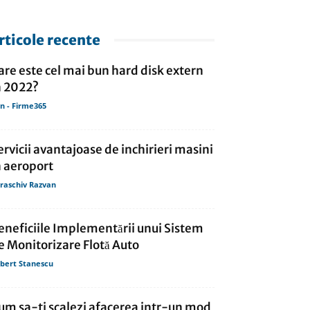
rticole recente
are este cel mai bun hard disk extern
n 2022?
in - Firme365
ervicii avantajoase de inchirieri masini
n aeroport
raschiv Razvan
eneficiile Implementării unui Sistem
e Monitorizare Flotă Auto
bert Stanescu
um sa-ti scalezi afacerea intr-un mod