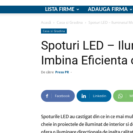
LISTA FIRME
ADAUGA FIRMA
Acasă
Casa si Gradina
Spoturi LED – Iluminatul M
Casa si Gradina
Spoturi LED – Il
Imbina Eficienta 
De către
Press PR
-
Facebook
Linkedin
W
Spoturile LED au castigat din ce in ce mai mu
cheie in proiectele de iluminat de interior si
ofera o iluminare directionala de inalta cali