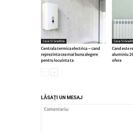
Casa Si Gradina
Casa Si Gradi
Centrala termica electrica – cand
Cand este r
reprezinta cea mai buna alegere
aluminiu 20
pentru locuinta ta
ofera
LĂSAȚI UN MESAJ