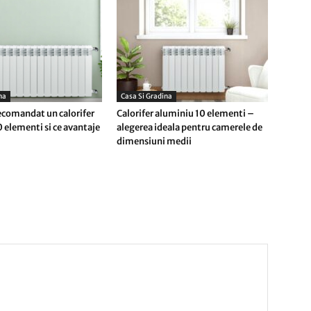
na
Casa Si Gradina
ecomandat un calorifer
Calorifer aluminiu 10 elementi –
 elementi si ce avantaje
alegerea ideala pentru camerele de
dimensiuni medii