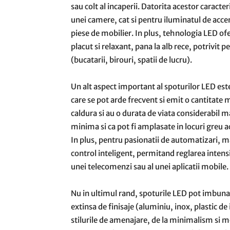
sau colt al incaperii. Datorita acestor caracter
unei camere, cat si pentru iluminatul de accen
piese de mobilier. In plus, tehnologia LED ofe
placut si relaxant, pana la alb rece, potrivit 
(bucatarii, birouri, spatii de lucru).
Un alt aspect important al spoturilor LED este
care se pot arde frecvent si emit o cantitate
caldura si au o durata de viata considerabil 
minima si ca pot fi amplasate in locuri greu 
In plus, pentru pasionatii de automatizari, 
control inteligent, permitand reglarea intensi
unei telecomenzi sau al unei aplicatii mobile.
Nu in ultimul rand, spoturile LED pot imbunat
extinsa de finisaje (aluminiu, inox, plastic de i
stilurile de amenajare, de la minimalism si m