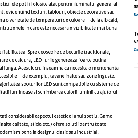
istici, ele pot fi folosite atat pentru iluminatul general al
s
t, evidentiind texturi, tablouri, obiecte decorative sau
Ro
ra o varietate de temperaturi de culoare – de la alb cald,
pentru zonele in care este necesara o vizibilitate mai buna
T
v
Ca
 fiabilitatea. Spre deosebire de becurile traditionale,
 mare de caldura, LED-urile genereaza foarte putina
mai lunga. Acest lucru inseamna ca necesita o mentenanta
accesibile – de exemplu, tavane inalte sau zone inguste.
majoritatea spoturilor LED sunt compatibile cu sisteme de
tatii luminoase si schimbarea culorii luminii cu ajutorul
ati considerabil aspectul estetic al unui spatiu. Gama
nalta calitate, sticla etc.) ofera solutii pentru toate
odernism pana la designul clasic sau industrial.