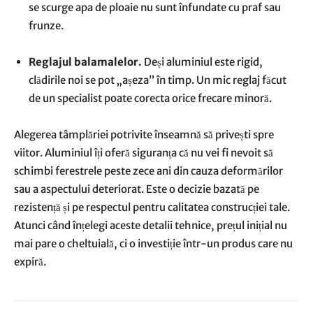
se scurge apa de ploaie nu sunt înfundate cu praf sau
frunze.
Reglajul balamalelor.
Deși aluminiul este rigid,
clădirile noi se pot „așeza” în timp. Un mic reglaj făcut
de un specialist poate corecta orice frecare minoră.
Alegerea tâmplăriei potrivite înseamnă să privești spre
viitor. Aluminiul îți oferă siguranța că nu vei fi nevoit să
schimbi ferestrele peste zece ani din cauza deformărilor
sau a aspectului deteriorat. Este o decizie bazată pe
rezistență și pe respectul pentru calitatea construcției tale.
Atunci când înțelegi aceste detalii tehnice, prețul inițial nu
mai pare o cheltuială, ci o investiție într-un produs care nu
expiră.