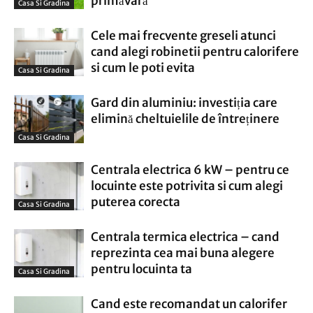
primăvară
Casa Si Gradina
Cele mai frecvente greseli atunci
cand alegi robinetii pentru calorifere
si cum le poti evita
Casa Si Gradina
Gard din aluminiu: investiția care
elimină cheltuielile de întreținere
Casa Si Gradina
Centrala electrica 6 kW – pentru ce
locuinte este potrivita si cum alegi
puterea corecta
Casa Si Gradina
Centrala termica electrica – cand
reprezinta cea mai buna alegere
pentru locuinta ta
Casa Si Gradina
Cand este recomandat un calorifer