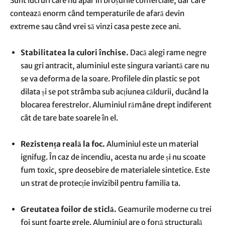
Sunt lucruri care nu apar în broșurile comerciale, dar care
contează enorm când temperaturile de afară devin
extreme sau când vrei să vinzi casa peste zece ani.
Stabilitatea la culori închise.
Dacă alegi rame negre
sau gri antracit, aluminiul este singura variantă care nu
se va deforma de la soare. Profilele din plastic se pot
dilata și se pot strâmba sub acțiunea căldurii, ducând la
blocarea ferestrelor. Aluminiul rămâne drept indiferent
cât de tare bate soarele în el.
Rezistența reală la foc.
Aluminiul este un material
ignifug. În caz de incendiu, acesta nu arde și nu scoate
fum toxic, spre deosebire de materialele sintetice. Este
un strat de protecție invizibil pentru familia ta.
Greutatea foilor de sticlă.
Geamurile moderne cu trei
foi sunt foarte grele. Aluminiul are o forță structurală