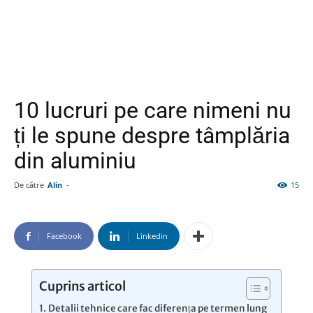
​10 lucruri pe care nimeni nu
ți le spune despre tâmplăria
din aluminiu
De către
Alin
-
15
Facebook
Linkedin
Cuprins articol
​Detalii tehnice care fac diferența pe termen lung