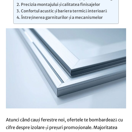
​Precizia montajului și calitatea finisajelor
​Confortul acustic și bariera termică interioară
​Întreținerea garniturilor și a mecanismelor
Atunci când cauți ferestre noi, ofertele te bombardează cu
cifre despre izolare și prețuri promoționale. Majoritatea