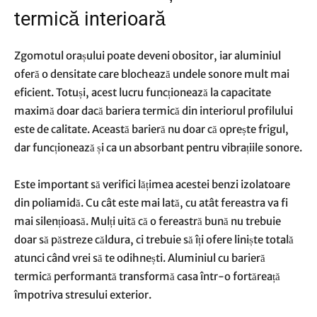
termică interioară
Zgomotul orașului poate deveni obositor, iar aluminiul
oferă o densitate care blochează undele sonore mult mai
eficient. Totuși, acest lucru funcționează la capacitate
maximă doar dacă bariera termică din interiorul profilului
este de calitate. Această barieră nu doar că oprește frigul,
dar funcționează și ca un absorbant pentru vibrațiile sonore.
Este important să verifici lățimea acestei benzi izolatoare
din poliamidă. Cu cât este mai lată, cu atât fereastra va fi
mai silențioasă. Mulți uită că o fereastră bună nu trebuie
doar să păstreze căldura, ci trebuie să îți ofere liniște totală
atunci când vrei să te odihnești. Aluminiul cu barieră
termică performantă transformă casa într-o fortăreață
împotriva stresului exterior.