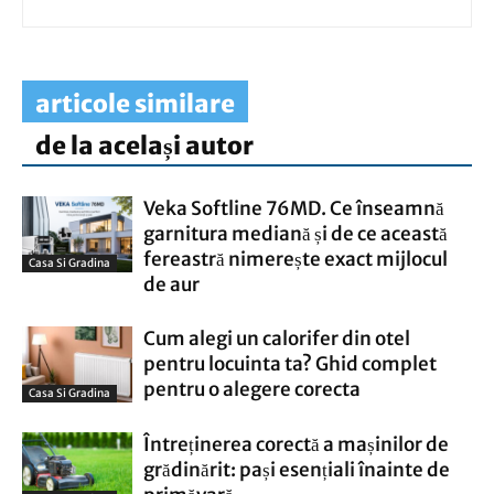
articole similare
de la același autor
Veka Softline 76MD. Ce înseamnă
garnitura mediană și de ce această
fereastră nimerește exact mijlocul
Casa Si Gradina
de aur
Cum alegi un calorifer din otel
pentru locuinta ta? Ghid complet
pentru o alegere corecta
Casa Si Gradina
Întreținerea corectă a mașinilor de
grădinărit: pași esențiali înainte de