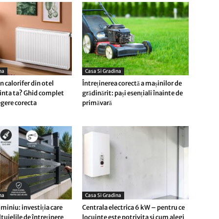
na
Casa Si Gradina
 calorifer din otel
Întreținerea corectă a mașinilor de
inta ta? Ghid complet
grădinărit: pași esențiali înainte de
egere corecta
primăvară
na
Casa Si Gradina
miniu: investiția care
Centrala electrica 6 kW – pentru ce
tuielile de întreținere
locuinte este potrivita si cum alegi