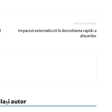
Articolul următor
l
Impactul externalizării în dezvoltarea rapidă a
afacerilor
elași autor