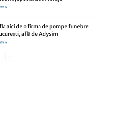
efan
flă aici de o firmă de pompe funebre
ucurești, află de Adysim
efan