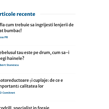
rticole recente
fla cum trebuie sa ingrijesti lenjerii de
at bumbac!
ess PR
ebelusul tau este pe drum, cum sa-i
legi hainele?
bert Stanescu
otoreductoare și cuplaje: de ce e
mportantă calitatea lor
O Comitnet
codrill, specialist in foraje