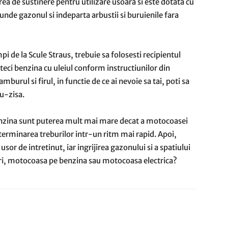
urea de sustinere pentru utilizare usoara si este dotata cu
tunde gazonul si indeparta arbustii si buruienile fara
i de la Scule Straus, trebuie sa folosesti recipientul
eci benzina cu uleiul conform instructiunilor din
burul si firul, in functie de ce ai nevoie sa tai, poti sa
u-zisa.
enzina sunt puterea mult mai mare decat a motocoasei
a terminarea treburilor intr-un ritm mai rapid. Apoi,
or de intretinut, iar ingrijirea gazonului si a spatiului
eri, motocoasa pe benzina sau motocoasa electrica?