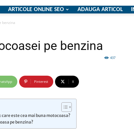
ARTICOLE ONLINE SEO
ADAUGA ARTICOL
I
e benzina
firme
ocoasei pe benzina
437
si
hatsApp
Pinterest
X
a: care este cea mai buna motocoasa?
comunicate
oasa pe benzina?