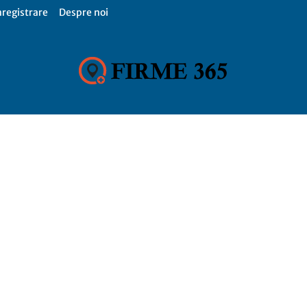
nregistrare
Despre noi
Firme
365,
Catalog