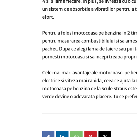
4 si 8 lame fiecare. In plus, se livreaza cu o c
un sistem de absorbtie a vibratiilor pentru a 
efort.
Pentru a folosi motocoasa pe benzina in 2 timp
pentru masurarea combustibilului si sa amest
pachet. Dupa ce alegi lama de taiere sau pui tam
pornesti motocoasa si sa incepi treaba propri
Cele mai mari avantaje ale motocoasei pe b
electrice si viteza mai rapida, ceea ce ajuta l
motocoasa pe benzina de la Scule Straus este us
verde devine o adevarata placere. Tu ce pref