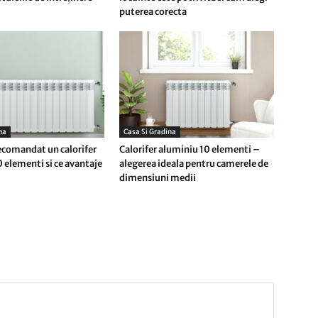
puterea corecta
na
Casa Si Gradina
ecomandat un calorifer
Calorifer aluminiu 10 elementi –
 elementi si ce avantaje
alegerea ideala pentru camerele de
dimensiuni medii