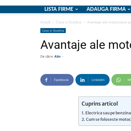
LISTA FIRME
ADAUGA FIRMA
Acasă
Casa si Gradina
Avantaje ale motocoasei p
Casa si Gradina
Avantaje ale mot
De către
Alin
-
Facebook
Linkedin
W
Cuprins articol
Electrica sau pe benzin
Cum se foloseste motoc