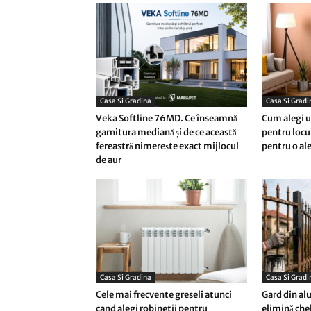
Casa Si Gradina
Casa Si Gradi
Veka Softline 76MD. Ce înseamnă
Cum alegi un
garnitura mediană și de ce această
pentru locu
fereastră nimerește exact mijlocul
pentru o al
de aur
Casa Si Gradina
Casa Si Gradi
Cele mai frecvente greseli atunci
Gard din alu
cand alegi robinetii pentru
elimină chel