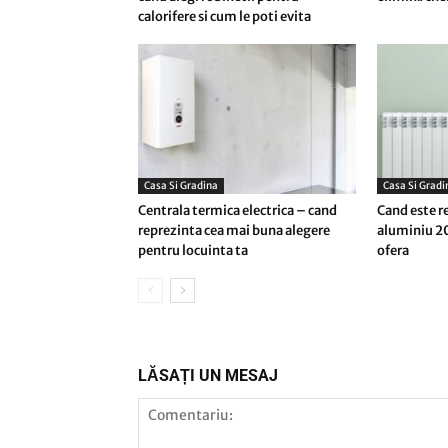
calorifere si cum le poti evita
Casa Si Gradina
Casa Si Gradi
Centrala termica electrica – cand
Cand este r
reprezinta cea mai buna alegere
aluminiu 20
pentru locuinta ta
ofera
LĂSAȚI UN MESAJ