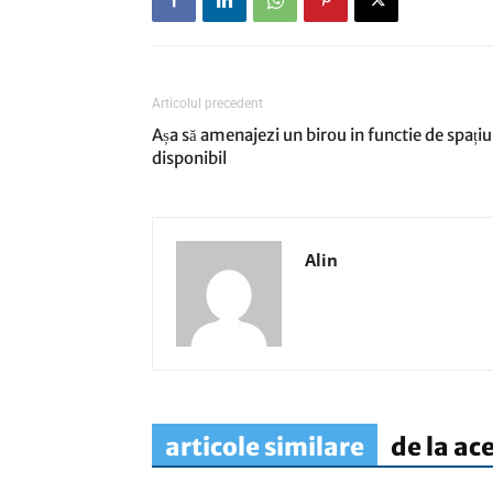
Articolul precedent
Așa să amenajezi un birou in functie de spațiu
disponibil
Alin
articole similare
de la ac