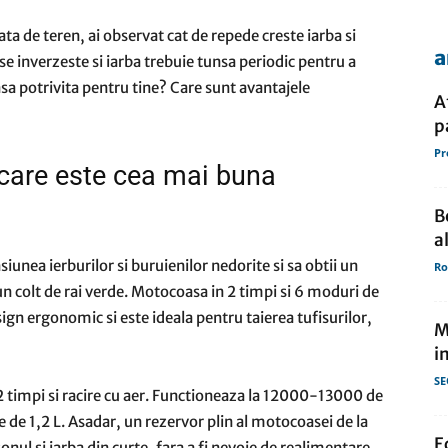
cata de teren, ai observat cat de repede creste iarba si
a
se inverzeste si iarba trebuie tunsa periodic pentru a
de
sa potrivita pentru tine? Care sunt avantajele
A
p
Pr
 care este cea mai buna
presa
B
a
unea ierburilor si buruienilor nedorite si sa obtii un
Ro
n colt de rai verde. Motocoasa in 2 timpi si 6 moduri de
ign ergonomic si este ideala pentru taierea tufisurilor,
M
i
SE
 timpi si racire cu aer. Functioneaza la 12000-13000 de
e de 1,2 L. Asadar, un rezervor plin al motocoasei de la
E
nul si iarba din curte, fara a fi nevoie de realimentare.