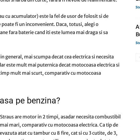
St
au cu acumulator) este la fel de usor de folosit si de
 poate fi un inconvenient. Daca, totusi, alegi o
A
ne fara baterie cand iti este lumea mai draga si sa
B
St
n general, mai scumpa decat cea electrica si necesita
 dar este mult mai puternica decat motocoasa electrica si
un timp mult mai scurt, comparativ cu motocoasa
asa pe benzina?
traus are motor in 2 timpi, asadar necesita combustibil
 mai mari, comparativ cu motocoasa electrica. Ca tip de
azuta atat cu tambur cu 8 fire, cat si cu 3 cutite, de 3,