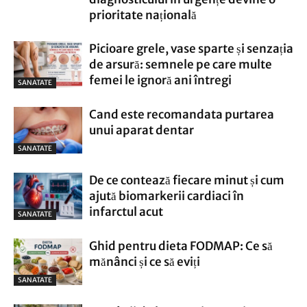
prioritate națională
Picioare grele, vase sparte și senzația
de arsură: semnele pe care multe
femei le ignoră ani întregi
SANATATE
Cand este recomandata purtarea
unui aparat dentar
SANATATE
De ce contează fiecare minut și cum
ajută biomarkerii cardiaci în
infarctul acut
SANATATE
Ghid pentru dieta FODMAP: Ce să
mănânci și ce să eviți
SANATATE