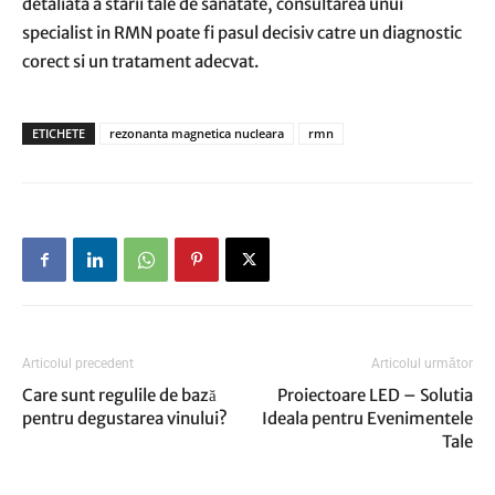
detaliata a starii tale de sanatate, consultarea unui
specialist in RMN poate fi pasul decisiv catre un diagnostic
corect si un tratament adecvat.
ETICHETE
rezonanta magnetica nucleara
rmn
Articolul precedent
Articolul următor
Care sunt regulile de bază
Proiectoare LED – Solutia
pentru degustarea vinului?
Ideala pentru Evenimentele
Tale