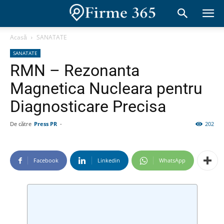
Acasă
SANATATE
SANATATE
RMN – Rezonanta
Magnetica Nucleara pentru
Diagnosticare Precisa
De către
Press PR
-
202
Facebook
Linkedin
WhatsApp