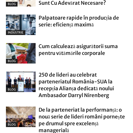
Sunt Cu Adevărat Necesare?
BLOG
Palpatoare rapide în producția de
serie: eficiență maximă
INDUSTRIE
Cum calculează asigurătorii suma
pentru vătămările corporale
BLOG
250 de lideri au celebrat
parteneriatul România-SUA la
recepția Alianța dedicată noului
BLOG
Ambasador Darryl Nirenberg
De la parteneriat la performanță: o
nouă serie de lideri români pornește
pe drumul spre excelență
BLOG
managerială