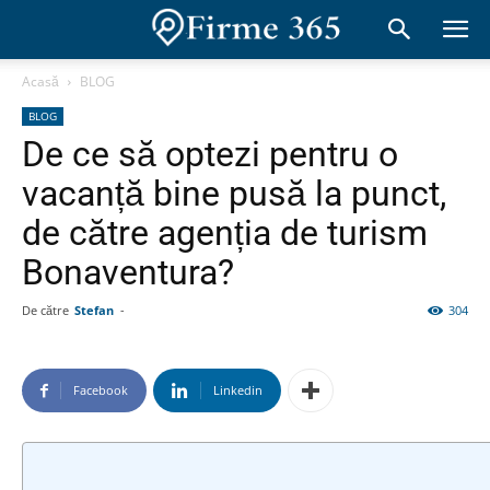
Acasă
BLOG
BLOG
De ce să optezi pentru o
vacanță bine pusă la punct,
de către agenția de turism
Bonaventura?
De către
Stefan
-
304
Facebook
Linkedin