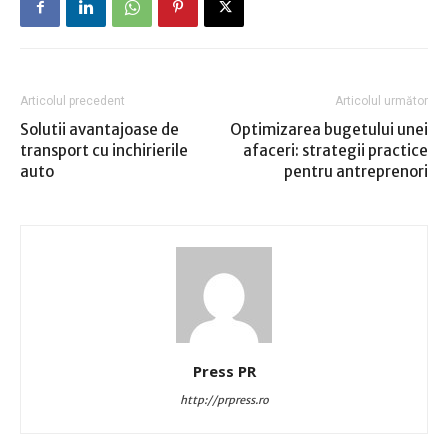
Articolul precedent
Articolul următor
Solutii avantajoase de
Optimizarea bugetului unei
transport cu inchirierile
afaceri: strategii practice
auto
pentru antreprenori
Press PR
http://prpress.ro