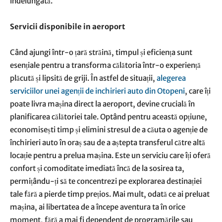
îndelungată.
Servicii disponibile in aeroport
Când ajungi într-o țară străină, timpul și eficiența sunt
esențiale pentru a transforma călătoria într-o experiență
plăcută și lipsită de griji. În astfel de situații,
alegerea
serviciilor unei agenții de inchirieri auto din Otopeni
, care îți
poate livra mașina direct la aeroport, devine crucială în
planificarea călătoriei tale. Optând pentru această opțiune,
economisești timp și elimini stresul de a căuta o agenție de
închirieri auto în oraș sau de a aștepta transferul către altă
locație pentru a prelua mașina. Este un serviciu care îți oferă
confort și comoditate imediată încă de la sosirea ta,
permițându-ți să te concentrezi pe explorarea destinației
tale fără a pierde timp prețios. Mai mult, odată ce ai preluat
mașina, ai libertatea de a începe aventura ta în orice
moment, fără a mai fi dependent de programările sau