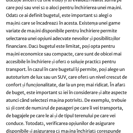
care poți sau vrei să o aloci pentru închirierea unei mașini.
Odată ce ai definit bugetul, este important să alegi o
mașină care se încadrează în acesta. Existența unei game
variate de mașini disponibile pentru închiriere permite
selectarea unei opțiuni adecvate nevoilor și posibilităților
financiare. Dacă bugetul este limitat, poți opta pentru
mașini economice sau compacte, care sunt de obicei mai
accesibile în închiriere și oferă o soluție practică pentru
transport. În cazul în care bugetul îți permite, poți alege un
autoturism de lux sau un SUV, care oferă un nivel crescut de
confort și funcționalitate, dar la un preț mai ridicat. În afară
de buget, este important să iei în considerare și alte aspecte
atunci când selectezi mașina potrivită. De exemplu, trebuie
să ții cont de numărul de pasageri pe care îi vei transporta,
de bagajele pe care le ai și de tipul terenului pe care vei
conduce. Totodată, verificarea opțiunilor de asigurare
disponibile și asigurarea că mașina închiriată corespunde