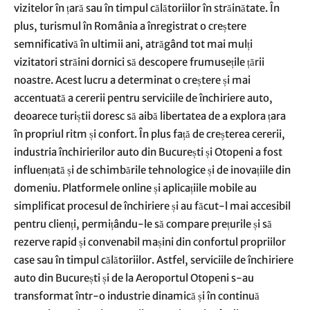
vizitelor în țară sau în timpul călătoriilor în străinătate. În
plus, turismul în România a înregistrat o creștere
semnificativă în ultimii ani, atrăgând tot mai mulți
vizitatori străini dornici să descopere frumusețile țării
noastre. Acest lucru a determinat o creștere și mai
accentuată a cererii pentru serviciile de închiriere auto,
deoarece turiștii doresc să aibă libertatea de a explora țara
în propriul ritm și confort. În plus față de creșterea cererii,
industria închirierilor auto din București și Otopeni a fost
influențată și de schimbările tehnologice și de inovațiile din
domeniu. Platformele online și aplicațiile mobile au
simplificat procesul de închiriere și au făcut-l mai accesibil
pentru clienți, permițându-le să compare prețurile și să
rezerve rapid și convenabil mașini din confortul propriilor
case sau în timpul călătoriilor. Astfel, serviciile de închiriere
auto din București și de la Aeroportul Otopeni s-au
transformat într-o industrie dinamică și în continuă