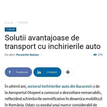
Acasă
TURISM
TURISM
Solutii avantajoase de
transport cu inchirierile auto
De către
Paraschiv Razvan
-
274
Facebook
Linkedin
În ultimii ani,
sectorul inchirierilor auto din Bucuresti
și de
la Aeroportul Otopeni a cunoscut o dezvoltare remarcabilă,
reflectând schimbările semnificative în dinamica mobilității
în România. Odată cu exodul unui număr considerabil de