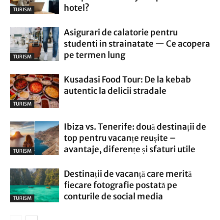
hotel?
TURISM
Asigurari de calatorie pentru
studenti in strainatate — Ce acopera
pe termen lung
TURISM
Kusadasi Food Tour: De la kebab
autentic la delicii stradale
TURISM
Ibiza vs. Tenerife: două destinații de
top pentru vacanțe reușite –
avantaje, diferențe și sfaturi utile
TURISM
Destinații de vacanță care merită
fiecare fotografie postată pe
conturile de social media
TURISM