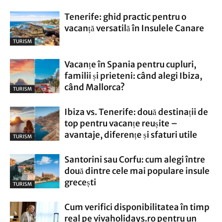
Tenerife: ghid practic pentru o
vacanță versatilă în Insulele Canare
TURISM
Vacanțe în Spania pentru cupluri,
familii și prieteni: când alegi Ibiza,
când Mallorca?
TURISM
Ibiza vs. Tenerife: două destinații de
top pentru vacanțe reușite –
avantaje, diferențe și sfaturi utile
TURISM
Santorini sau Corfu: cum alegi între
două dintre cele mai populare insule
grecești
TURISM
Cum verifici disponibilitatea în timp
real pe vivaholidays.ro pentru un