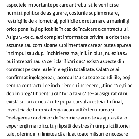
aspectele importante pe care ar trebui să le verifici se
numără politica de asigurare, costurile suplimentare,
restricțiile de kilometraj, politicile de returnare a mașinii și
orice penalități aplicabile în caz de încălcare a contractului.
Asigură-te că ești complet informat cu privire la orice taxe
ascunse sau comisioane suplimentare care ar putea apărea
în timpul sau după închirierea mașinii. În plus, nu ezita să
pui întrebări sau să ceri clarificări dacă există aspecte din
contract pe care nu le înțelegi în totalitate. Odată ce ai
confirmat înțelegerea și acordul tău cu toate condițiile, poți
semna contractul de închiriere cu încredere, știind că ești pe
deplin pregătit pentru călătoria ta și că te-ai asigurat că nu
există surprize neplăcute pe parcursul acesteia. În final,
investiția de timp și atenția acordată în lecturarea și
înțelegerea condițiilor de închiriere auto te va ajuta să ai o
experiență mai plăcută și lipsită de stres în timpul călătoriei
tale, oferindu-ți liniștea că ai luat toate măsurile necesare