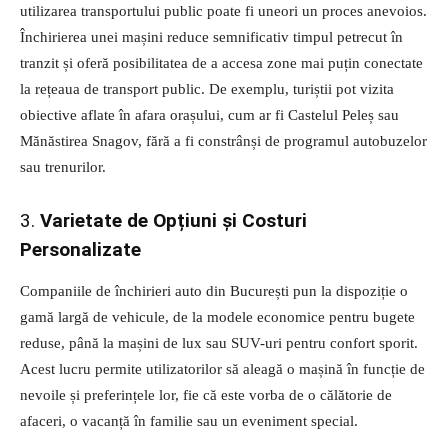
utilizarea transportului public poate fi uneori un proces anevoios.
Închirierea unei mașini reduce semnificativ timpul petrecut în
tranzit și oferă posibilitatea de a accesa zone mai puțin conectate
la rețeaua de transport public. De exemplu, turiștii pot vizita
obiective aflate în afara orașului, cum ar fi Castelul Peleș sau
Mănăstirea Snagov, fără a fi constrânși de programul autobuzelor
sau trenurilor.
3.
Varietate de Opțiuni și Costuri
Personalizate
Companiile de închirieri auto din București pun la dispoziție o
gamă largă de vehicule, de la modele economice pentru bugete
reduse, până la mașini de lux sau SUV-uri pentru confort sporit.
Acest lucru permite utilizatorilor să aleagă o mașină în funcție de
nevoile și preferințele lor, fie că este vorba de o călătorie de
afaceri, o vacanță în familie sau un eveniment special.