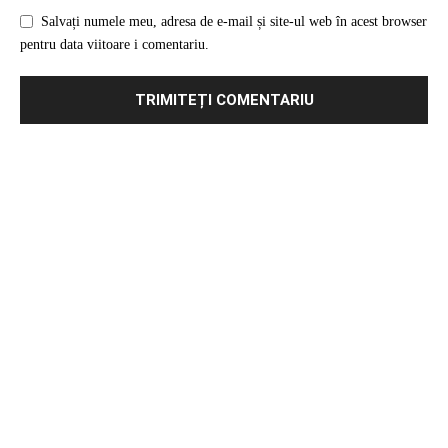
Profitul net al Grupului Romgaz a scăzut cu
aproape 24% în trimestrul 1, la...
Alin - Firme365
Unde se pot folosi paietele?
Robert Stanescu
Invata sa identidici elementele unei bucatarii
moderne
ionescu robert
E sezonul vacanțelor exotice: iată ce preferă
turiștii români
SEO Comitnet