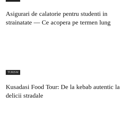
Ibiza vs. Tenerife: două destinații de top
pentru vacanțe reușite – avantaje, diferențe și
sfaturi utile
TURISM
Destinații de vacanță care merită fiecare
fotografie postată pe conturile de social
media
LĂSAȚI UN MESAJ