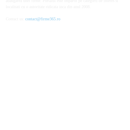
Parteneri
Povesti adevarate
Oferte turism
Mobila la comanda Bucuresti
Web Design profesional
Gazduire web
© Copyright -ADAD Design SRL
Despre noi
Inregistrare
Informatii despre Firme365
Termeni si conditii
Cookie
ANPC
Contact
MAI MULTE ARTICOLE
Escapade urbane în orașe de poveste: Mic ghid