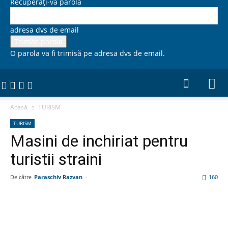
Recuperați-vă parola
adresa dvs de email
O parola va fi trimisă pe adresa dvs de email.
Firme 365, Catalog firme si comunicate de presa
Acasă
TURISM
TURISM
Masini de inchiriat pentru
turistii straini
De către
Paraschiv Razvan
-
160
Facebook
Linkedin
WhatsApp
Pin