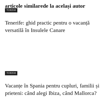
articole similare
de la același autor
TURISM
Tenerife: ghid practic pentru o vacanță
versatilă în Insulele Canare
TURISM
Vacanțe în Spania pentru cupluri, familii și
prieteni: când alegi Ibiza, când Mallorca?
TURISM
Ibiza vs. Tenerife: două destinații de top
pentru vacanțe reușite – avantaje, diferențe și
sfaturi utile
TURISM
Santorini sau Corfu: cum alegi între două