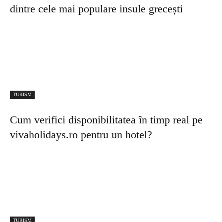
TURISM
Kusadasi Food Tour: De la kebab autentic la
delicii stradale
TURISM