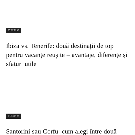
dintre cele mai populare insule grecești
TURISM
Cum verifici disponibilitatea în timp real pe
vivaholidays.ro pentru un hotel?
TURISM
Asigurari de calatorie pentru studenti in
strainatate — Ce acopera pe termen lung