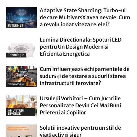
Adaptive State Sharding: Turbo-ul
de care MultiversX avea nevoie. Cum
a revoluționat viteza rețelei?
INTERNET
Lumina Directionala: Spoturi LED
pentru Un Design Modern si
Eficienta Energetica
Tehnologie
Cum influențează echipamentele de
sudură și de testare a sudurii starea
infrastructurii feroviare?
Tehnologie
Ursuleții Vorbitori – Cum Jucăriile
Personalizate Devin Cei Mai Buni
ANUNTURI
Prieteni ai Copiilor
DIVERSE
Solutii inovative pentru un stil de
viață activ și sigur