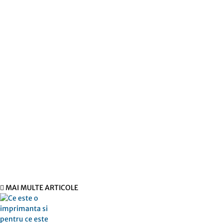
Parteneri
Povesti adevarate
Oferte turism
Mobila la comanda Bucuresti
Web Design profesional
Gazduire web
© Copyright -ADAD Design SRL
Despre noi
Inregistrare
Informatii despre Firme365
Termeni si conditii
Cookie
ANPC
Contact
MAI MULTE ARTICOLE