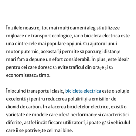
Facebook
Linkedin
WhatsApp
Pin
În zilele noastre, tot mai mulți oameni aleg să utilizeze
mijloace de transport ecologice, iar o bicicleta electrica este
una dintre cele mai populare opțiuni. Cu ajutorul unui
motor puternic, aceasta îți permite să parcurgi distanțe
mari fără a depune un efort considerabil. În plus, este ideală
pentru cei care doresc să evite traficul din orașe și să
economisească timp.
Înlocuind transportul clasic,
bicicleta electrica
este o soluție
excelentă și pentru reducerea poluării și a emisiilor de
dioxid de carbon. În afacerea bicicletelor electrice, există o
varietate de modele care oferă performanțe și caracteristici
diferite, astfel încât fiecare utilizator își poate găsi vehiculul
care îi se potrivește cel mai bine.