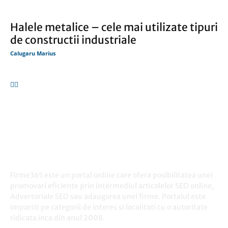
Halele metalice – cele mai utilizate tipuri
de constructii industriale
Calugaru Marius
Firme365 este un portal online care ofera posibilitatea unei
promovari eficiente prin intermediul articolelor SEO online,
Advertoriale SEO sau adaugarea unei firme. Portalul este
impartit pe categorii de interes si localitati cu o autoritate
ridicata inca din anul 2008.