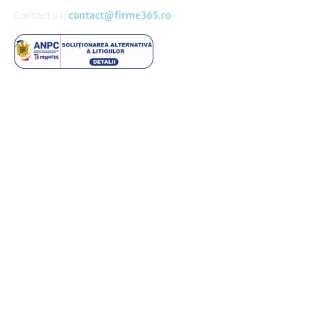
Contact us:
contact@firme365.ro
Cele mai citite
Parfumurile aftermarket sau cum să cheltuiești mai puțin
pentru esențele preferate
Importanta unei alimentatii echilibrate in mentinerea
starii de sanatate
Pantofii barbatesti din lac – o alegere rafinata