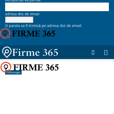
adresa dvs de email
O parola va fi trimisă pe adresa dvs de email.
Firme 365, Catalog firme si
comunicate de presa
Acasă
Tehnologie
Tehnologie