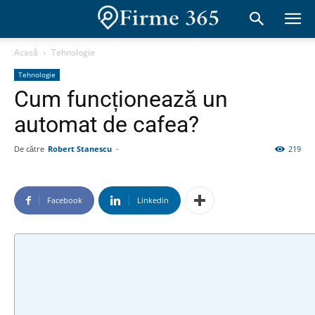
Acasă
Tehnologie
Tehnologie
Cum funcționează un
automat de cafea?
De către
Robert Stanescu
-
219
Facebook
Linkedin