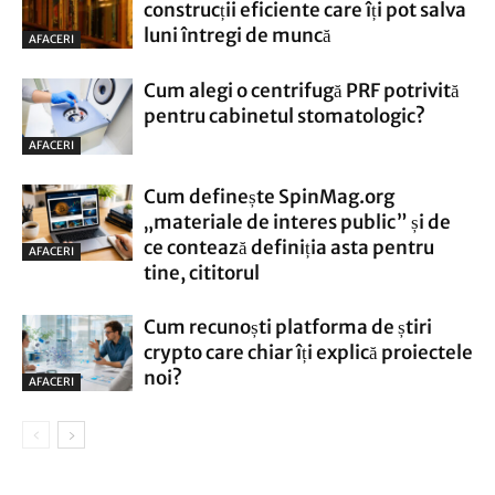
construcții eficiente care îți pot salva
luni întregi de muncă
AFACERI
Cum alegi o centrifugă PRF potrivită
pentru cabinetul stomatologic?
AFACERI
Cum definește SpinMag.org
„materiale de interes public” și de
ce contează definiția asta pentru
AFACERI
tine, cititorul
Cum recunoști platforma de știri
crypto care chiar îți explică proiectele
noi?
AFACERI