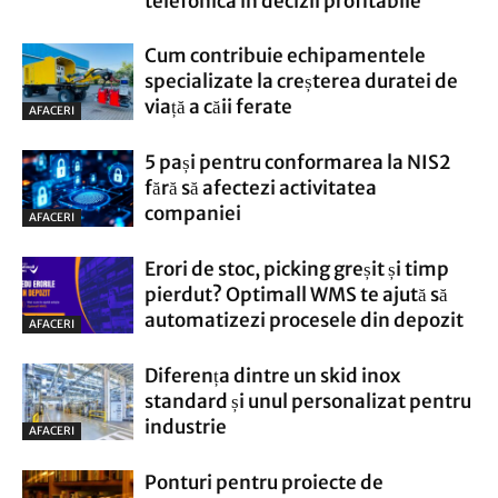
telefonica in decizii profitabile
Cum contribuie echipamentele
specializate la creșterea duratei de
viață a căii ferate
AFACERI
5 pași pentru conformarea la NIS2
fără să afectezi activitatea
companiei
AFACERI
Erori de stoc, picking greșit și timp
pierdut? Optimall WMS te ajută să
automatizezi procesele din depozit
AFACERI
Diferența dintre un skid inox
standard și unul personalizat pentru
industrie
AFACERI
Ponturi pentru proiecte de