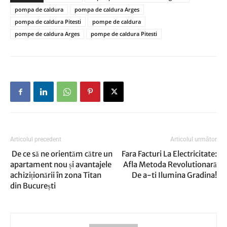
pompa de caldura
pompa de caldura Arges
pompa de caldura Pitesti
pompe de caldura
pompe de caldura Arges
pompe de caldura Pitesti
Articolul precedent
Articolul următor
De ce să ne orientăm către un
Fara Facturi La Electricitate:
apartament nou și avantajele
Afla Metoda Revolutionară
achiziționării în zona Titan
De a-ti Ilumina Gradina!
din București