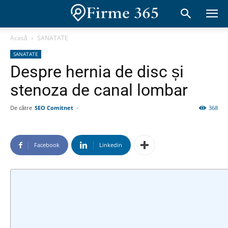
Acasă
SANATATE
SANATATE
Despre hernia de disc și
stenoza de canal lombar
De către
SEO Comitnet
-
368
Facebook
Linkedin