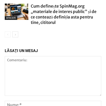
Cum definește SpinMag.org
„materiale de interes public” și de
ce contează definiția asta pentru
AFACERI
tine, cititorul
LĂSAȚI UN MESAJ