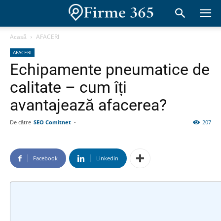
Acasă
AFACERI
AFACERI
Echipamente pneumatice de
calitate – cum îți
avantajează afacerea?
De către
SEO Comitnet
-
207
Facebook
Linkedin