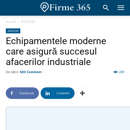
Acasă
AFACERI
AFACERI
Echipamentele moderne
care asigură succesul
afacerilor industriale
De către
SEO Comitnet
-
209
Facebook
Linkedin