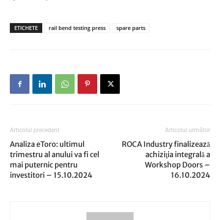
ETICHETE
rail bend testing press
spare parts
Articolul precedent
Articolul următor
Analiza eToro: ultimul
ROCA Industry finalizează
trimestru al anului va fi cel
achiziţia integrală a
mai puternic pentru
Workshop Doors –
investitori – 15.10.2024
16.10.2024