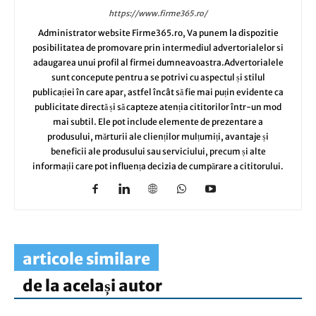
https://www.firme365.ro/
Administrator website Firme365.ro, Va punem la dispozitie
posibilitatea de promovare prin intermediul advertorialelor si
adaugarea unui profil al firmei dumneavoastra.Advertorialele
sunt concepute pentru a se potrivi cu aspectul și stilul
publicației în care apar, astfel încât să fie mai puțin evidente ca
publicitate directă și să capteze atenția cititorilor într-un mod
mai subtil. Ele pot include elemente de prezentare a
produsului, mărturii ale clienților mulțumiți, avantaje și
beneficii ale produsului sau serviciului, precum și alte
informații care pot influența decizia de cumpărare a cititorului.
articole similare
de la același autor