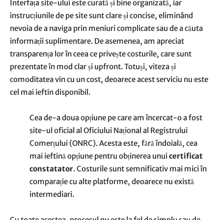
Interfața site-ului este curată și bine organizată, iar
instrucțiunile de pe site sunt clare și concise, eliminând
nevoia de a naviga prin meniuri complicate sau de a căuta
informații suplimentare. De asemenea, am apreciat
transparența lor în ceea ce privește costurile, care sunt
prezentate în mod clar și upfront. Totuși, viteza și
comoditatea vin cu un cost, deoarece acest serviciu nu este
cel mai ieftin disponibil.
Cea de-a doua opțiune pe care am încercat-o a fost
site-ul oficial al Oficiului Național al Registrului
Comerțului (ONRC). Acesta este, fără îndoială, cea
mai ieftină opțiune pentru obținerea unui
certificat
constatator
. Costurile sunt semnificativ mai mici în
comparație cu alte platforme, deoarece nu există
intermediari.
Cu toate acestea, procesul nu este la fel de simplu sau de