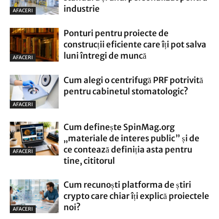
industrie
AFACERI
Ponturi pentru proiecte de
construcții eficiente care îți pot salva
luni întregi de muncă
AFACERI
Cum alegi o centrifugă PRF potrivită
pentru cabinetul stomatologic?
AFACERI
Cum definește SpinMag.org
„materiale de interes public” și de
ce contează definiția asta pentru
AFACERI
tine, cititorul
Cum recunoști platforma de știri
crypto care chiar îți explică proiectele
noi?
AFACERI