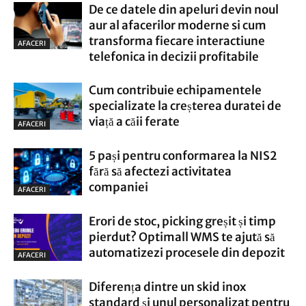
De ce datele din apeluri devin noul
aur al afacerilor moderne si cum
transforma fiecare interactiune
AFACERI
telefonica in decizii profitabile
Cum contribuie echipamentele
specializate la creșterea duratei de
viață a căii ferate
AFACERI
5 pași pentru conformarea la NIS2
fără să afectezi activitatea
companiei
AFACERI
Erori de stoc, picking greșit și timp
pierdut? Optimall WMS te ajută să
automatizezi procesele din depozit
AFACERI
Diferența dintre un skid inox
standard și unul personalizat pentru