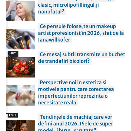
FEMEI
clasic, microlipofillingul și
nanofatul?
Ce pensule folosește un makeup
FEMEI
artist profesionist în 2026, sfat de la
Ianawillkofer
BODY
Ce mesaj subtil transmite un buchet
&
SPIRIT
de trandafiri bicolori?
Perspective noi in estetica si
Cadouri
motivele pentru care corectarea
imperfectiunilor reprezinta o
necesitate reala
FEMEI
Tendințele de machiaj care vor
defini anul 2026. Piele de super
model și buze „sărutate”