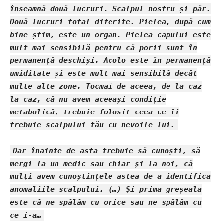
înseamnă două lucruri. Scalpul nostru și păr.
Două lucruri total diferite. Pielea, după cum
bine știm, este un organ. Pielea capului este
mult mai sensibilă pentru că porii sunt în
permanență deschiși. Acolo este în permanență
umiditate și este mult mai sensibilă decât
multe alte zone. Tocmai de aceea, de la caz
la caz, că nu avem aceeași condiție
metabolică, trebuie folosit ceea ce îi
trebuie scalpului
tău cu nevoile lui.
Dar înainte de
asta
trebuie să cunoști, să
mergi la un medic sau chiar și la noi, că
mulţi a
ve
m c
unoștințele astea de a identifica
anomaliile scalpului.
(…) Şi p
rima greșeala
este că ne spălăm cu orice sau ne spălăm cu
ce i-a…