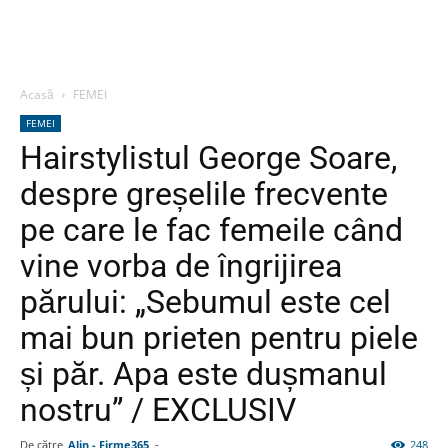
Acasă
FEMEI
FEMEI
Hairstylistul George Soare,
despre greșelile frecvente
pe care le fac femeile când
vine vorba de îngrijirea
părului: „Sebumul este cel
mai bun prieten pentru piele
și păr. Apa este dușmanul
nostru” / EXCLUSIV
De către
Alin - Firme365
-
248