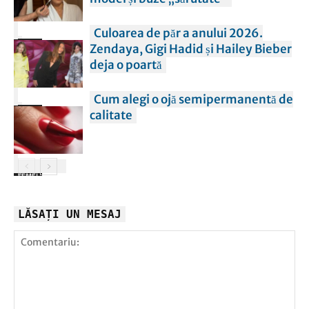
Culoarea de păr a anului 2026.
FEMEI
Zendaya, Gigi Hadid și Hailey Bieber
deja o poartă
Cum alegi o ojă semipermanentă de
FEMEI
calitate
FEMEI
LĂSAȚI UN MESAJ