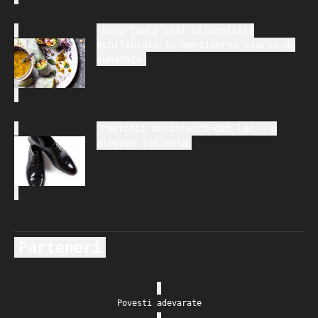
Importanta unei alimentatii
echilibrate in mentinerea starii de
sanatate
Pantofii barbatesti din lac – o
alegere rafinata
Parteneri
Povesti adevarate