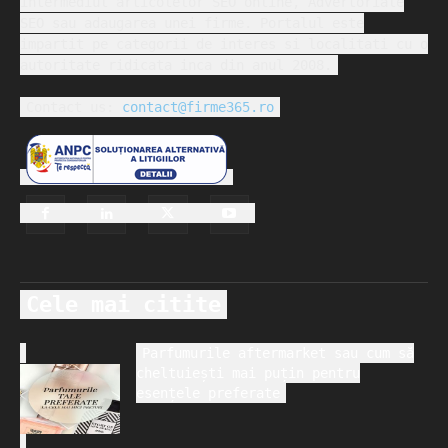
intermediul articolelor SEO online, Advertoriale
SEO sau adaugarea unei firme. Portalul este
impartit pe categorii de interes si localitati cu o
autoritate ridicata inca din anul 2008.
Contact us:
contact@firme365.ro
Cele mai citite
Parfumurile aftermarket sau cum să
cheltuiești mai puțin pentru
esențele preferate