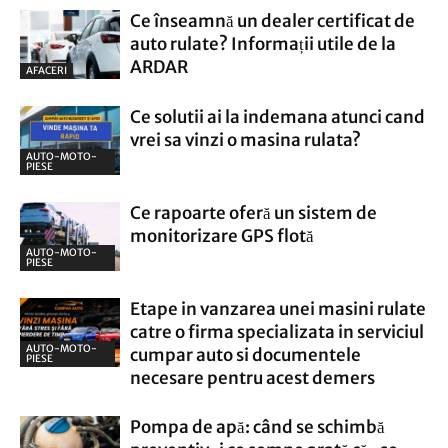
Ce înseamnă un dealer certificat de
auto rulate? Informații utile de la
ARDAR
AFACERI
Ce solutii ai la indemana atunci cand
vrei sa vinzi o masina rulata?
AUTO-MOTO-
PIESE
Ce rapoarte oferă un sistem de
monitorizare GPS flotă
AUTO-MOTO-
PIESE
Etape in vanzarea unei masini rulate
catre o firma specializata in serviciul
AUTO-MOTO-
cumpar auto si documentele
PIESE
necesare pentru acest demers
Pompa de apă: când se schimbă