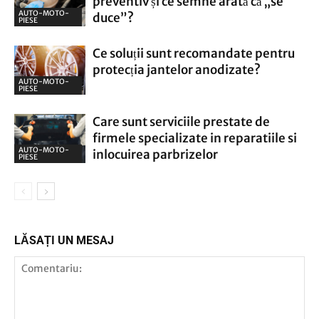
preventiv și ce semne arată că „se
AUTO-MOTO-
duce”?
PIESE
Ce soluții sunt recomandate pentru
protecția jantelor anodizate?
AUTO-MOTO-
PIESE
Care sunt serviciile prestate de
firmele specializate in reparatiile si
AUTO-MOTO-
inlocuirea parbrizelor
PIESE
LĂSAȚI UN MESAJ