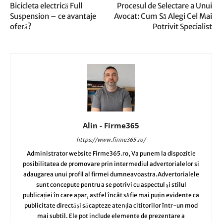
Bicicleta electrică Full
Procesul de Selectare a Unui
Suspension – ce avantaje
Avocat: Cum Să Alegi Cel Mai
oferă?
Potrivit Specialist
Alin - Firme365
https://www.firme365.ro/
Administrator website Firme365.ro, Va punem la dispozitie
posibilitatea de promovare prin intermediul advertorialelor si
adaugarea unui profil al firmei dumneavoastra.Advertorialele
sunt concepute pentru a se potrivi cu aspectul și stilul
publicației în care apar, astfel încât să fie mai puțin evidente ca
publicitate directă și să capteze atenția cititorilor într-un mod
mai subtil. Ele pot include elemente de prezentare a