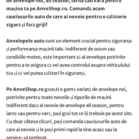
de anvelope noi, all season, iarna sau vara pentru
mașina ta pe AnveShop.ro. Comandă acum
cauciucurile auto de care ai nevoie pentru o călătorie
sigură și fără griji!
Anvelopele auto
sunt un element crucial pentru siguranța
și performanța mașinii tale. Indiferent de sezon sau
condițiile meteo, este important să ai anvelope potrivite
pentru a te asigura că vei avea controlul asupra vehiculului
tău și că vei putea călători în siguranță.
Pe AnveShop.ro
găsești o gamă variată de anvelope noi,
potrivite pentru toate nevoile și tipurile de mașini.
Indiferent dacă ai nevoie de anvelope all season, pentru
iarnă sau pentru vară, poți găsi tot ce îți trebuie pe acest site.
Cu doar câteva clicuri, poți comanda cauciucurile auto de
care ai nevoie și le poți primi rapid la tine acasă sau la
service-ul preferat.