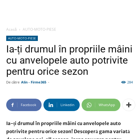
Acasă
AUTO-MOTO-PIESE
AUTO-MOTO-PIESE
Ia-ți drumul în propriile mâini
cu anvelopele auto potrivite
pentru orice sezon
De către
Alin - Firme365
-
284
Facebook
Linkedin
WhatsApp
Ia-ți drumul în propriile mâini cu anvelopele auto
potrivite pentru orice sezon! Descoperă gama variată