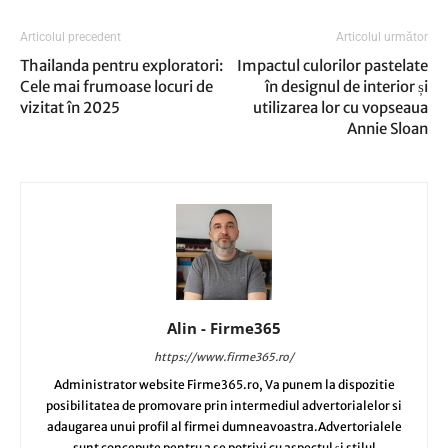
Articolul precedent
Articolul următor
Thailanda pentru exploratori:
Impactul culorilor pastelate
Cele mai frumoase locuri de
în designul de interior și
vizitat în 2025
utilizarea lor cu vopseaua
Annie Sloan
Alin - Firme365
https://www.firme365.ro/
Administrator website Firme365.ro, Va punem la dispozitie
posibilitatea de promovare prin intermediul advertorialelor si
adaugarea unui profil al firmei dumneavoastra.Advertorialele
sunt concepute pentru a se potrivi cu aspectul și stilul