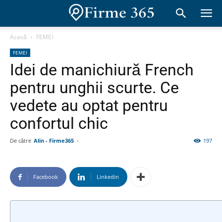
Acasă
FEMEI
FEMEI
Idei de manichiură French
pentru unghii scurte. Ce
vedete au optat pentru
confortul chic
De către
Alin - Firme365
-
197
Facebook
Linkedin