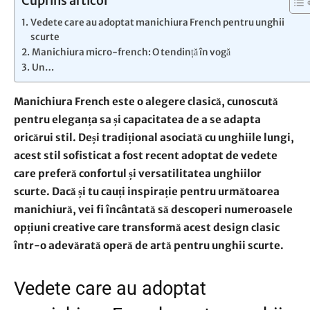
Cuprins articol
Vedete care au adoptat manichiura French pentru unghii
scurte
Manichiura micro-french: O tendință în vogă
Un…
Manichiura French este o alegere clasică, cunoscută
pentru eleganța sa și capacitatea de a se adapta
oricărui stil. Deși tradițional asociată cu unghiile lungi,
acest stil sofisticat a fost recent adoptat de vedete
care preferă confortul și versatilitatea unghiilor
scurte. Dacă și tu cauți inspirație pentru următoarea
manichiură, vei fi încântată să descoperi numeroasele
opțiuni creative care transformă acest design clasic
într-o adevărată operă de artă pentru unghii scurte.
Vedete care au adoptat