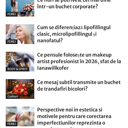
Ce flori se potrivesc cel mai bine
într-un buchet corporate?
FEMEI
Cum se diferențiază lipofillingul
clasic, microlipofillingul și
nanofatul?
FEMEI
Ce pensule folosește un makeup
artist profesionist în 2026, sfat de la
Ianawillkofer
BODY & SPIRIT
Ce mesaj subtil transmite un buchet
de trandafiri bicolori?
Cadouri
Perspective noi in estetica si
motivele pentru care corectarea
imperfectiunilor reprezinta o
FEMEI