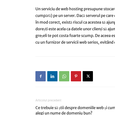
Un serviciu de web hosting presupune stocarea d
cumpără) pe un server. Dacă serverul pe care d
în mod corect, există riscul ca acestea să ajun
dorești este acela ca datele unor clienți să aj
greșeli te pot costa foarte scump. De aceea est
cu un furnizor de servicii web serios, evitând
Articolul precedent
Ce trebuie să știi despre domeniile web și cu
alegi un nume de domeniu bun?