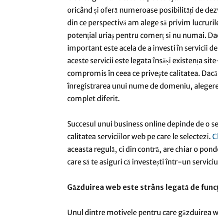
oricând și oferă numeroase posibilități de dez
din ce perspectivă am alege să privim lucruril
potențial uriaș pentru comerț si nu numai. Dac
important este acela de a investi în servicii d
aceste servicii este legata însăși existența sit
compromis în ceea ce privește calitatea. Dacă l
înregistrarea unui nume de domeniu, alegerea
complet diferit.
Succesul unui business online depinde de o ser
calitatea serviciilor web pe care le selectezi.
C
aceasta regulă, ci din contră, are chiar o pon
care să te asiguri că investești într-un servic
Găzduirea web este strâns legată de funcț
Unul dintre motivele pentru care găzduirea we