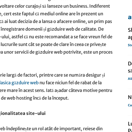
voltare celor curajoși să lanseze un business. Indiferent
e, cert este faptul că mediul online are în prezent un
a
de
ă ai luat decizia de a lansa o afacere online, un prim pas
e înregistrare domenii și găzduire web de calitate. De
S
e-ului, astfel că nu este recomandat a se face vreun fel de
a
ucrurile sunt cât se poate de clare în ceea ce privește
St
 unor servicii de găzduire web potrivite, este un proces
presa
D
s
ie largă de factori, printre care se număra desigur și
Al
lasica găzduire web
nu face niciun fel de rabat de la
dere mare în acest sens. Iată așadar câteva motive pentru
N
iu de web hosting încă de la început.
Ca
ionalitatea site-ului
L
b îndeplinește un rol atât de important, reiese din
P