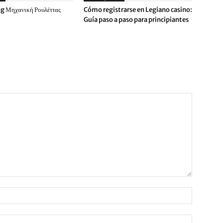
g Μηχανική Ρουλέττας
Cómo registrarse en Legiano casino:
Guía paso a paso para principiantes