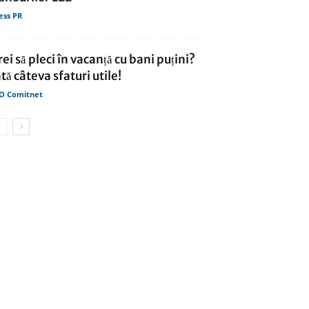
ess PR
rei să pleci în vacanță cu bani puțini?
ată câteva sfaturi utile!
O Comitnet