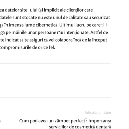
atelor site-ului (și implicit ale clienților care
atele sunt stocate nu este unul de calitate sau securizat
gă în imensa lume cibernetică. Ultimul lucru pe care ți-l
ungă pe mâinile unor persoane rău intenționate. Astfel de
e indicat să te asiguri că vei colabora încă de la început
 compromisurile de orice fel.
Articolul următor
m
Cum poți avea un zâmbet perfect? Importanța
serviciilor de cosmetică dentară