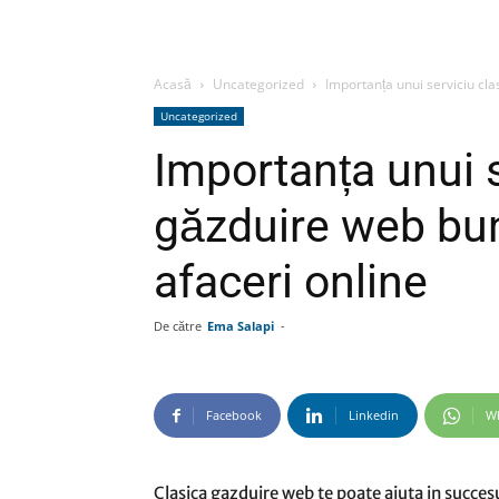
Acasă
Uncategorized
Importanța unui serviciu cla
Uncategorized
Importanța unui s
găzduire web bun
afaceri online
De către
Ema Salapi
-
Facebook
Linkedin
W
Clasica gazduire web te poate ajuta in succesu