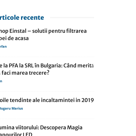
rticole recente
hop Einstal – solutii pentru filtrarea
pei de acasa
efan
e la PFA la SRL în Bulgaria: Când merită
ă faci marea trecere?
in
oile tendinte ale incaltamintei in 2019
lugaru Marius
umina viitorului: Descopera Magia
anourilor LED