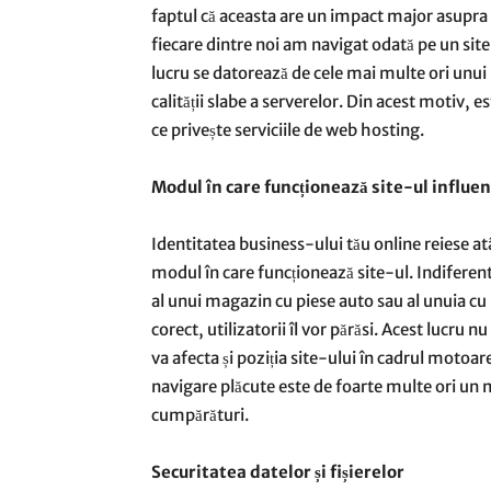
faptul că aceasta are un impact major asupra 
fiecare dintre noi am navigat odată pe un site 
lucru se datorează de cele mai multe ori unu
calității slabe a serverelor. Din acest motiv,
ce privește serviciile de web hosting.
Modul în care funcționează site-ul influen
Identitatea business-ului tău online reiese atâ
modul în care funcționează site-ul. Indiferen
al unui magazin cu piese auto sau al unuia cu
corect, utilizatorii îl vor părăsi. Acest lucru 
va afecta și poziția site-ului în cadrul motoar
navigare plăcute este de foarte multe ori un 
cumpărături.
Securitatea datelor și fișierelor