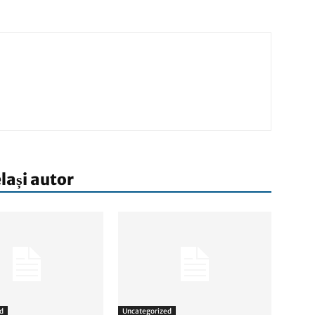
elași autor
d
Uncategorized