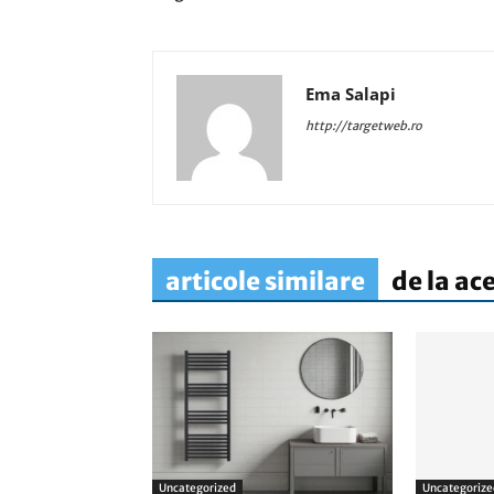
Ema Salapi
http://targetweb.ro
articole similare
de la ac
Uncategorized
Uncategorize