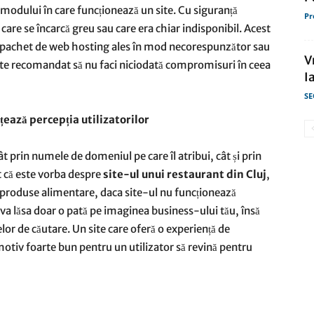
modului în care funcționează un site. Cu siguranță
Pr
care se încarcă greu sau care era chiar indisponibil. Acest
i pachet de web hosting ales în mod necorespunzător sau
V
 este recomandat să nu faci niciodată compromisuri în ceea
I
SE
țează percepția utilizatorilor
t prin numele de domeniul pe care îl atribui, cât și prin
t că este vorba despre
site-ul unui restaurant din Cluj
,
 produse alimentare, daca site-ul nu funcționează
nu va lăsa doar o pată pe imaginea business-ului tău, însă
elor de căutare. Un site care oferă o experiență de
motiv foarte bun pentru un utilizator să revină pentru