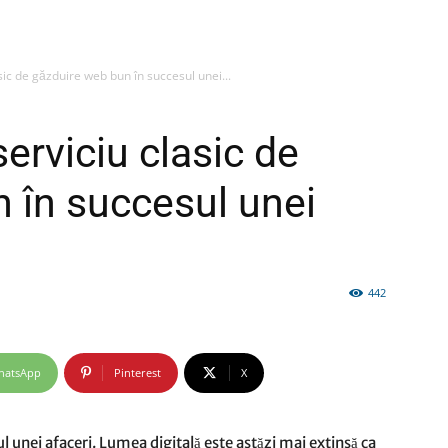
sic de găzduire web bun în succesul unei...
firme
erviciu clasic de
 în succesul unei
si
442
hatsApp
Pinterest
X
comunicate
l unei afaceri. Lumea digitală este astăzi mai extinsă ca