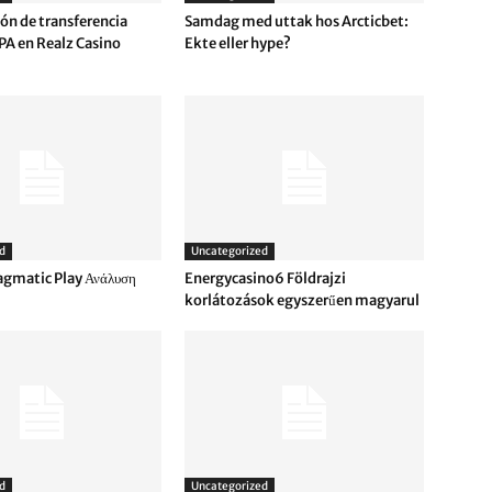
ón de transferencia
Samdag med uttak hos Arcticbet:
PA en Realz Casino
Ekte eller hype?
d
Uncategorized
agmatic Play Ανάλυση
Energycasino6 Földrajzi
korlátozások egyszerűen magyarul
d
Uncategorized