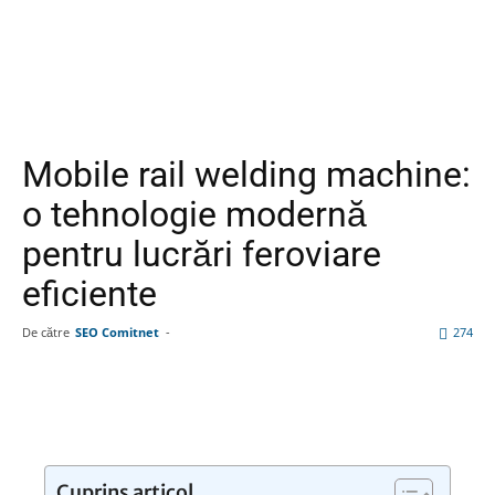
Mobile rail welding machine:
o tehnologie modernă
pentru lucrări feroviare
eficiente
De către
SEO Comitnet
-
274
Facebook
Linkedin
WhatsApp
Pin
Cuprins articol