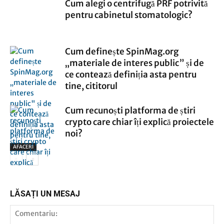
Cum alegi o centrifugă PRF potrivită
pentru cabinetul stomatologic?
Cum definește SpinMag.org
„materiale de interes public” și de
ce contează definiția asta pentru
tine, cititorul
Cum recunoști platforma de știri
crypto care chiar îți explică proiectele
noi?
AFACERI
AFACERI
LĂSAȚI UN MESAJ