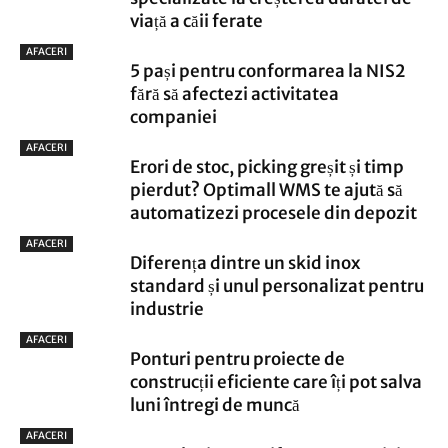
viață a căii ferate
AFACERI
5 pași pentru conformarea la NIS2
fără să afectezi activitatea
companiei
AFACERI
Erori de stoc, picking greșit și timp
pierdut? Optimall WMS te ajută să
automatizezi procesele din depozit
AFACERI
Diferența dintre un skid inox
standard și unul personalizat pentru
industrie
AFACERI
Ponturi pentru proiecte de
construcții eficiente care îți pot salva
luni întregi de muncă
AFACERI