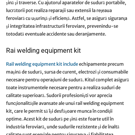
şină şi traverse. Cu ajutorul aparatelor de sudură portabile,
lucrătorii pot realiza reparaţii sau extensii la reţeaua
feroviară cu uşurinţă şi eficiență. Astfel, se asigură siguranţa
şi integritatea infrastructurii feroviare, prevenindu-se
totodată eventuale accidente sau deranjamente.
Rai welding equipment kit
Rail welding equipment kit include
echipamente precum
maşină de sudură, sursa de curent, electrozi şi consumabile
necesare pentru operaţiuni de sudură. Kitul complet asigură
toate instrumentele necesare pentru a realiza suduri de
calitate superioară. Sudorii profesionişti vor aprecia
funcţionalităţile avansate ale unui rail welding equipment
kit, care le permit să îşi desfăşoare munca în condiţii
optime. Acest kit de sudură pe şină este foarte util în
industria feroviară, unde sudurile rezistente şi de înaltă
calitate sunt esenţiale pentru siguranţa şi fiabilitatea