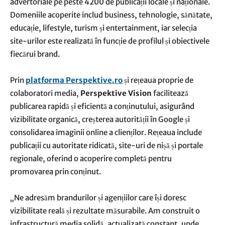
advertoriale pe peste 4200 de publicații locale și naționale.
Domeniile acoperite includ business, tehnologie, sănătate,
educație, lifestyle, turism și entertainment, iar selecția
site-urilor este realizată în funcție de profilul și obiectivele
fiecărui brand.
Prin
platforma Perspektive.ro
și rețeaua proprie de
colaboratori media,
Perspektive Vision
facilitează
publicarea rapidă și eficientă a conținutului, asigurând
vizibilitate organică, creșterea autorității în Google și
consolidarea imaginii online a clienților. Rețeaua include
publicații cu autoritate ridicată, site-uri de nișă și portale
regionale, oferind o acoperire completă pentru
promovarea prin conținut.
„Ne adresăm brandurilor și agențiilor care își doresc
vizibilitate reală și rezultate măsurabile. Am construit o
infrastructură media solidă, actualizată constant, unde