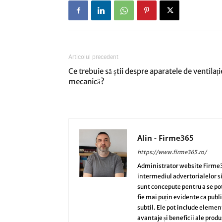
Articolul precedent
Ce trebuie să știi despre aparatele de ventilați
mecanică?
Alin - Firme365
https://www.firme365.ro/
Administrator website Firme3
intermediul advertorialelor s
sunt concepute pentru a se potri
fie mai puțin evidente ca publi
subtil. Ele pot include elemen
avantaje și beneficii ale produ