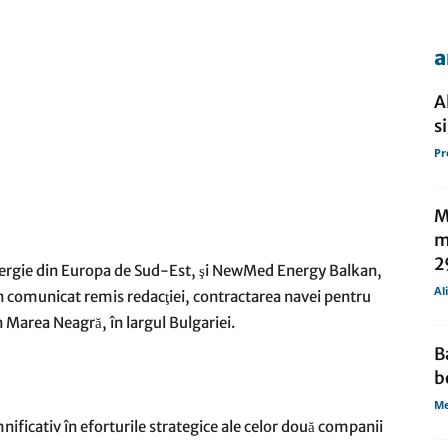
a
de
A
s
Pr
presa
M
m
2
rgie din Europa de Sud-Est, şi NewMed Energy Balkan,
Al
 comunicat remis redacţiei, contractarea navei pentru
 Marea Neagră, în largul Bulgariei.
B
b
Me
ficativ în eforturile strategice ale celor două companii