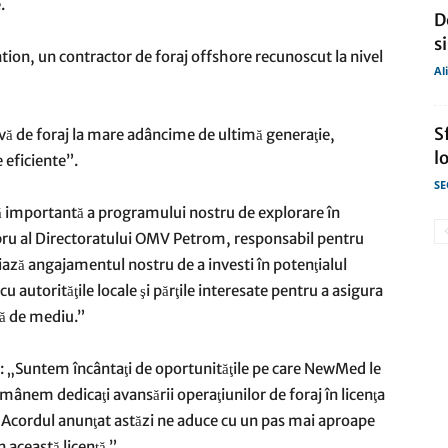
.
D
s
tion, un contractor de foraj offshore recunoscut la nivel
Al
S
avă de foraj la mare adâncime de ultimă generaţie,
l
 eficiente”.
SE
ă importantă a programului nostru de explorare în
bru al Directoratului OMV Petrom, responsabil pentru
iază angajamentul nostru de a investi în potenţialul
cu autorităţile locale şi părţile interesate pentru a asigura
ţă de mediu.”
 „Suntem încântaţi de oportunităţile pe care NewMed le
rămânem dedicaţi avansării operaţiunilor de foraj în licenţa
Acordul anunţat astăzi ne aduce cu un pas mai aproape
 această licenţă.”