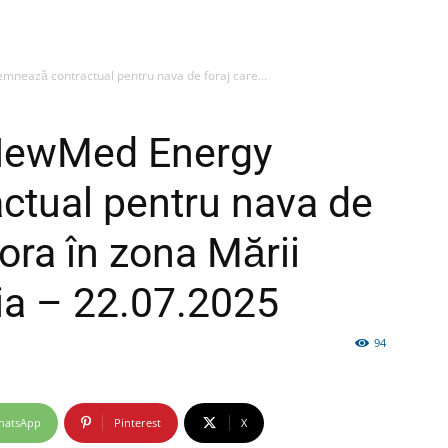
ează contractual pentru nava de foraj care...
firme
NewMed Energy
ctual pentru nava de
lora în zona Mării
si
ia – 22.07.2025
94
comunicate
hatsApp
Pinterest
X