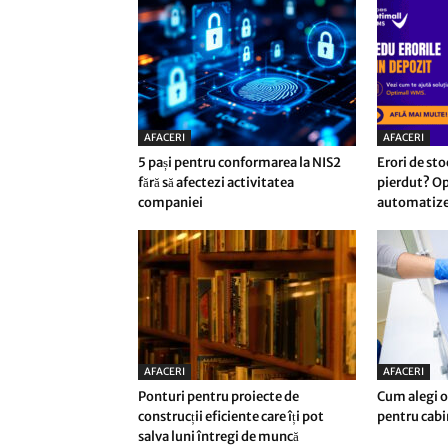
AFACERI
AFACERI
5 pași pentru conformarea la NIS2
Erori de sto
fără să afectezi activitatea
pierdut? Op
companiei
automatizez
AFACERI
AFACERI
Ponturi pentru proiecte de
Cum alegi o
construcții eficiente care îți pot
pentru cab
salva luni întregi de muncă