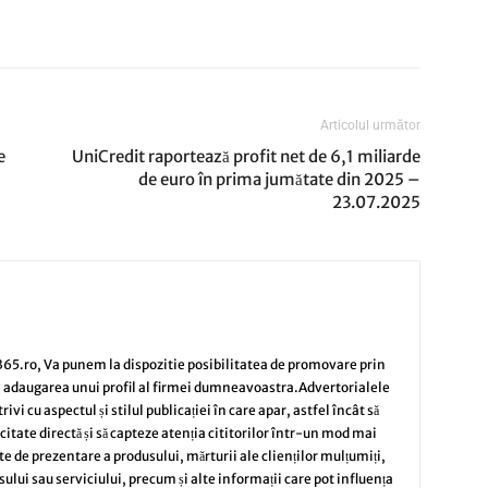
Articolul următor
e
UniCredit raportează profit net de 6,1 miliarde
de euro în prima jumătate din 2025 –
23.07.2025
65.ro, Va punem la dispozitie posibilitatea de promovare prin
i adaugarea unui profil al firmei dumneavoastra.Advertorialele
vi cu aspectul și stilul publicației în care apar, astfel încât să
citate directă și să capteze atenția cititorilor într-un mod mai
te de prezentare a produsului, mărturii ale clienților mulțumiți,
sului sau serviciului, precum și alte informații care pot influența