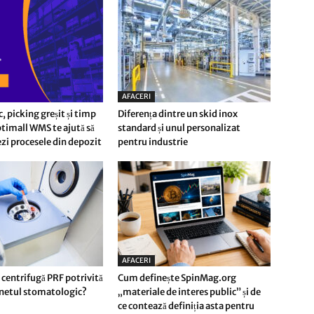
AFACERI
c, picking greșit și timp
Diferența dintre un skid inox
timall WMS te ajută să
standard și unul personalizat
i procesele din depozit
pentru industrie
AFACERI
 centrifugă PRF potrivită
Cum definește SpinMag.org
inetul stomatologic?
„materiale de interes public” și de
ce contează definiția asta pentru