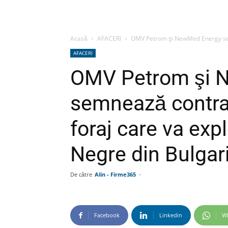
Acasă
AFACERI
OMV Petrom şi NewMed Energy semn
AFACERI
OMV Petrom şi 
semnează contra
foraj care va exp
Negre din Bulgar
De către
Alin - Firme365
-
Facebook
Linkedin
W