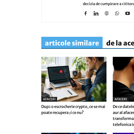
decizia de cumpărare a cititoru
articole similare
de la ac
AFACERI
AFACERI
După o escrocherie crypto, ce se mai
De ce datele
poate recupera și ce nu?
aur al afac
transforma 
telefonica i