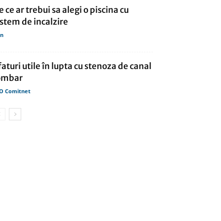
e ce ar trebui sa alegi o piscina cu
istem de incalzire
in
faturi utile în lupta cu stenoza de canal
ombar
O Comitnet