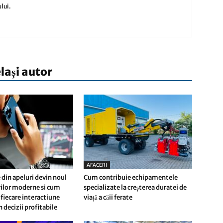
lui.
elași autor
AFACERI
 din apeluri devin noul
Cum contribuie echipamentele
erilor moderne si cum
specializate la creșterea duratei de
fiecare interactiune
viață a căii ferate
n decizii profitabile