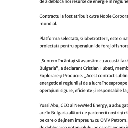
de a debloca noi resurse de energie în regiune
Contractul a fost atribuit către Noble Corpora
mondial.
Platforma selectată, Globetrotter I, este o n
proiectată pentru operaţiuni de foraj offshore
„Suntem încântaţi să avansăm cu această faz
Bulgaria”, a declarant Cristian Hubati, mem
Explorare şi Producţie. „Acest contract sublin
energetic al regiunii şi de a lucra îndeaproape 
operaţiuni sigure, eficiente şi responsabile fa
Yossi Abu, CEO al NewMed Energy, a adăugat:
are în Bulgaria alături de partenerii noştri şi 
pe care o deţinem împreună cu OMV Petrom. 
de deblocarea potenţialului pe care îl vedem în