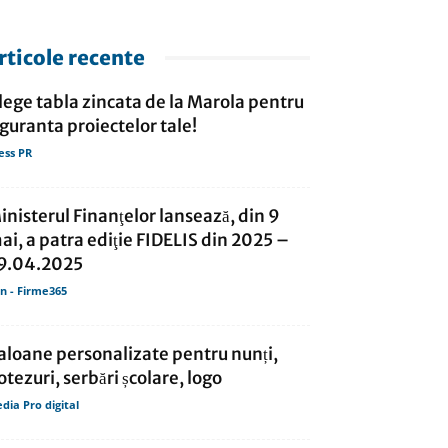
rticole recente
lege tabla zincata de la Marola pentru
iguranta proiectelor tale!
ess PR
inisterul Finanţelor lansează, din 9
ai, a patra ediţie FIDELIS din 2025 –
9.04.2025
in - Firme365
aloane personalizate pentru nunți,
otezuri, serbări școlare, logo
dia Pro digital