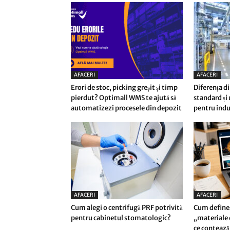
AFACERI
AFACERI
Erori de stoc, picking greșit și timp
Diferența di
pierdut? Optimall WMS te ajută să
standard și
automatizezi procesele din depozit
pentru indu
AFACERI
AFACERI
Cum alegi o centrifugă PRF potrivită
Cum define
pentru cabinetul stomatologic?
„materiale d
ce contează 