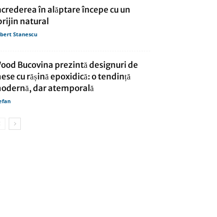
ncrederea în alăptare începe cu un
prijin natural
bert Stanescu
ood Bucovina prezintă designuri de
ese cu rășină epoxidică: o tendință
odernă, dar atemporală
efan