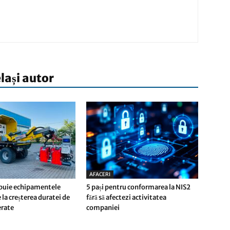
elași autor
AFACERI
buie echipamentele
5 pași pentru conformarea la NIS2
 la creșterea duratei de
fără să afectezi activitatea
ferate
companiei