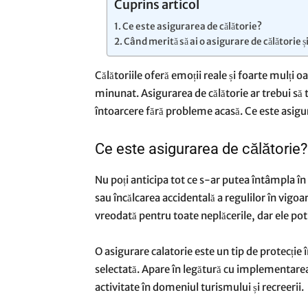
Cuprins articol
Ce este asigurarea de călătorie?
Când merită să ai o asigurare de călătorie ș
Călătoriile oferă emoții reale și foarte mulți 
minunat. Asigurarea de călătorie ar trebui să 
întoarcere fără probleme acasă. Ce este asigur
Ce este asigurarea de călătorie?
Nu poți anticipa tot ce s-ar putea întâmpla î
sau încălcarea accidentală a regulilor în vigo
vreodată pentru toate neplăcerile, dar ele pot
O
asigurare calatorie
este un tip de protecție î
selectată. Apare în legătură cu implementarea
activitate în domeniul turismului și recreerii.