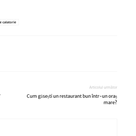
e calatorie
Articolul următor
?
Cum găsești un restaurant bun într-un oraș
mare?