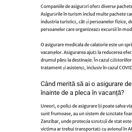
Companiile de asigurări oferă diverse pachete 
Asigurările în turism includ multe pachete ca
industria turistică, cât și persoanelor fizice
persoanelor care organizează excursii în mod 
O
asigurare medicala de calatorie
este un spri
vacanțelor. Asigurarea ajută la reducerea efe
drumul până la destinație. În cazul călătoriilor
tratament și asistență, inclusiv în cazul COVI
Când merită să ai o asigurare de 
înainte de a pleca în vacanță?
Uneori, o poliță de asigurare îți poate salva via
sunt frumoase, au un sistem de sănătate foart
Zanzibar, unde protecția sănătății de stat este
victima ar trebui transportată cu avionul în A