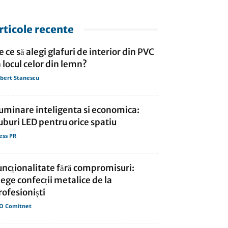
rticole recente
e ce să alegi glafuri de interior din PVC
n locul celor din lemn?
bert Stanescu
luminare inteligenta si economica:
uburi LED pentru orice spatiu
ess PR
uncționalitate fără compromisuri:
lege confecții metalice de la
rofesioniști
O Comitnet