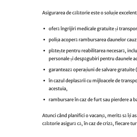
Asigurarea de călătorie este o soluție excelentă
oferă îngrijiri medicale gratuite și transpor
polița acoperă rambursarea daunelor cauz
plătește pentru reabilitarea necesară, incl
personale și despăgubiri pentru daunele ad
garantează operațiuni de salvare gratuite
în cazul deplasării cu mijloacele de transpo
acestuia,
rambursare în caz de furt sau pierdere a b
Atunci când planifici o vacanță, merită să îți as
călătorie asigură că, în caz de criză, fiecare tu