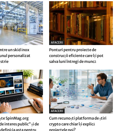
AFACERI
ntre un skid inox
Ponturi pentru proiecte de
 unul personalizat
construcții eficiente care îți pot
strie
salva luni întregi de muncă
AFACERI
ște SpinMag.org
Cum recunoști platforma de știri
e interes public” și de
crypto care chiar îți explică
definiția asta pentru
proiectele noi?