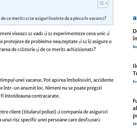
a
i de ce merită să te asiguri înainte de a pleca în vacanță?
de
D
oameni visează să vadă și să experimenteze ceva unic și
î
te protejeze de probleme neașteptate și să îți asigure o
Ro
area de călătorie și de ce merită achiziționată?
presa
I
T
n timpul unei vacanțe. Pot apărea îmbolnăviri, accidente
Pr
are într-un anumit loc. Nimeni nu se poate pregăti
 fi întotdeauna contracarate.
F
a
ntre client (titularul poliței) și compania de asigurări
p
 unui risc specific unei persoane care desfășoară
SE