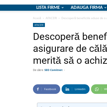
LISTA FIRME
ADAUGA FIRMA
Acasă
AFACERI
Descoperă beneficiile aduse de o as
AFACERI
Descoperă benefi
asigurare de călă
merită să o achiz
De către
SEO Comitnet
-
Facebook
Linkedin
W