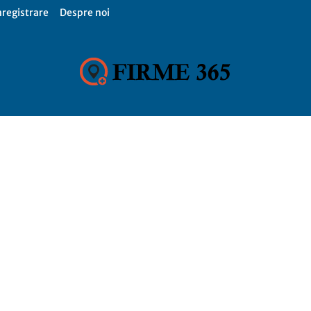
nregistrare
Despre noi
Firme
365,
Catalog