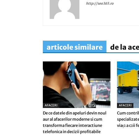
http://seo365.ro
articole similare
de la ac
AFACERI
AFACERI
De ce datele din apeluri devin noul
Cum contri
aur al afacerilor moderne si cum
specializate
transforma fiecare interactiune
viață a căii 
telefonica in decizii profitabile