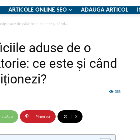
ARTICOLE ONLINE SEO
ADAUGA ARTICOL
I
igurare de călătorie: ce este și când...
firme
ciile aduse de o
torie: ce este și când
iționezi?
si
383
hatsApp
Pinterest
X
comunicate