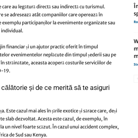
Î
care au legătură directă sau indirectă cu turismul.
s
re se adresează atât companiilor care operează în
Ro
, de exemplu participanților la evenimente organizate sau
individual.
W
jin financiar și un ajutor practic oferit în timpul
m
ctelor evenimentelor neplăcute din timpul șederii sau pe
m
 în străinătate, aceasta acoperă costurile serviciilor de
St
D-19.
călătorie și de ce merită să te asiguri
ța. Este cazul mai ales în țările exotice și sărace care, deși
e slab dezvoltat. Acesta este cazul, de exemplu, în
 la un nivel foarte scăzut. În cazul unui accident complex,
frica de Sud sau Kenya.