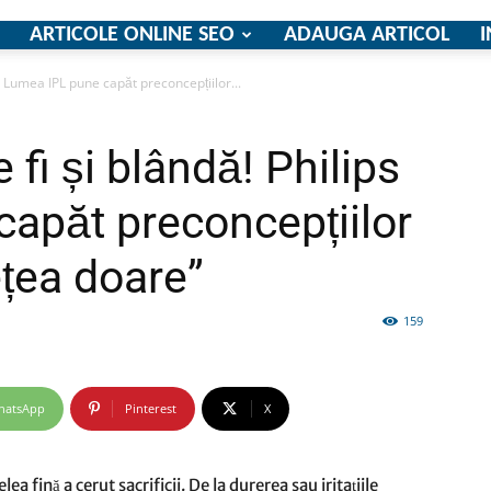
ARTICOLE ONLINE SEO
ADAUGA ARTICOL
I
ps Lumea IPL pune capăt preconcepțiilor...
firme
 fi și blândă! Philips
apăt preconcepțiilor
țea doare”
si
159
hatsApp
Pinterest
X
comunicate
 fină a cerut sacrificii. De la durerea sau iritaţiile