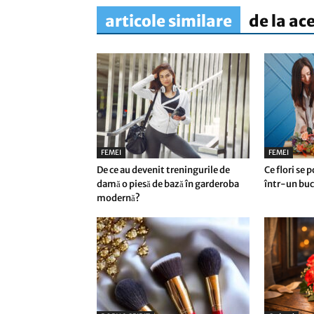
articole similare
de la ac
FEMEI
FEMEI
De ce au devenit treningurile de
Ce flori se 
damă o piesă de bază în garderoba
într-un buc
modernă?