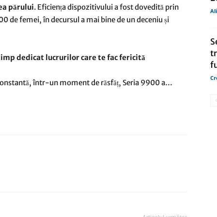
ea părului
. Eficiența dispozitivului a fost dovedită prin
Al
000 de femei, în decursul a mai bine de un deceniu și
S
t
mp dedicat lucrurilor care te fac fericită
f
Cr
 constantă, într-un moment de răsfăț, Seria 9900 a…