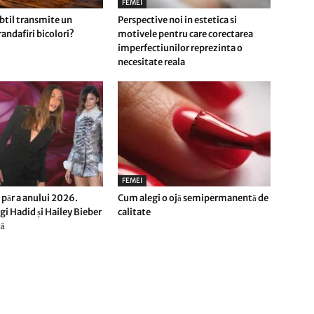
FEMEI
btil transmite un
Perspective noi in estetica si
andafiri bicolori?
motivele pentru care corectarea
imperfectiunilor reprezinta o
necesitate reala
FEMEI
 păr a anului 2026.
Cum alegi o ojă semipermanentă de
gi Hadid și Hailey Bieber
calitate
tă