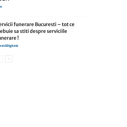
in
ervicii funerare Bucuresti – tot ce
rebuie sa stiti despre serviciile
unerare !
eatiiDigitale