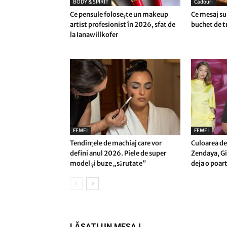
BODY & SPIRIT
Cadouri
Ce pensule folosește un makeup
Ce mesaj su
artist profesionist în 2026, sfat de
buchet de tr
la Ianawillkofer
FEMEI
FEMEI
Tendințele de machiaj care vor
Culoarea de
defini anul 2026. Piele de super
Zendaya, Gi
model și buze „sărutate”
deja o poar
LĂSAȚI UN MESAJ