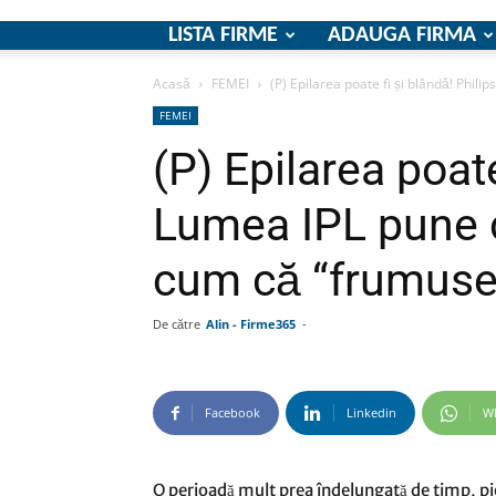
LISTA FIRME
ADAUGA FIRMA
Acasă
FEMEI
(P) Epilarea poate fi și blândă! Phili
FEMEI
(P) Epilarea poate
Lumea IPL pune c
cum că “frumuse
De către
Alin - Firme365
-
Facebook
Linkedin
W
O perioadă mult prea îndelungată de timp, pielea