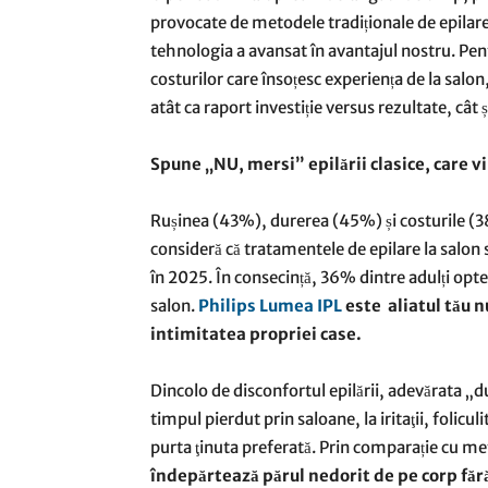
provocate de metodele tradiționale de epilare, 
tehnologia a avansat în avantajul nostru. Pentr
costurilor care însoțesc experiența de la salon
atât ca raport investiție versus rezultate, cât 
Spune „NU, mersi” epilării clasice, care vi
Rușinea (43%), durerea (45%) și costurile (3
consideră că tratamentele de epilare la salon 
în 2025. În consecință, 36% dintre adulți opte
salon.
Philips Lumea IPL
este aliatul tău nu
intimitatea propriei case.
Dincolo de disconfortul epilării, adevărata „du
timpul pierdut prin saloane, la iritaţii, foli
purta ţinuta preferată. Prin comparație cu me
îndepărtează părul nedorit de pe corp făr