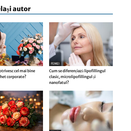
elași autor
FEMEI
potrivesc cel mai bine
Cum se diferențiază lipofillingul
het corporate?
clasic, microlipofillingul și
nanofatul?