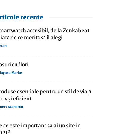
rticole recente
martwatch accesibil, de la Zenkabeat
 iată de ce merită să îl alegi
efan
osuri cu flori
lugaru Marius
roduse esențiale pentru un stil de viață
ctiv și eficient
bert Stanescu
e ce este important sa ai un site in
021?