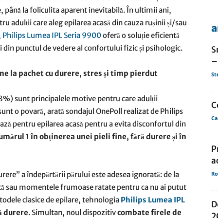
până la foliculita aparent inevitabilă. În ultimii ani,
u adulții care aleg epilarea acasă din cauza rușinii și/sau
a
de
,
Philips Lumea IPL Seria 9900
oferă o soluție eficientă
și din punctul de vedere al confortului fizic și psihologic.
S
–
ne la pachet cu durere, stres și timp pierdut
St
presa
8%) sunt principalele motive pentru care adulții
C
sunt o povară, arată sondajul OnePoll realizat de Philips
Ca
ază pentru epilarea acasă pentru a evita disconfortul din
mărul 1 în obținerea unei pieli fine, fără durere și în
P
a
rere” a îndepărtării părului este adesea ignorată: de la
Ro
culită sau momentele frumoase ratate pentru ca nu ai putut
todele clasice de epilare, tehnologia
Philips Lumea IPL
D
ă durere
. Simultan, noul dispozitiv
combate firele de
2