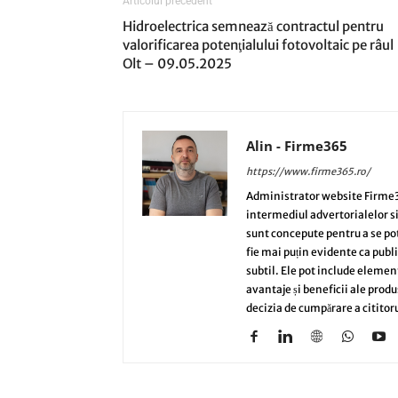
Articolul precedent
Hidroelectrica semnează contractul pentru
valorificarea potenţialului fotovoltaic pe râul
Olt – 09.05.2025
Alin - Firme365
https://www.firme365.ro/
Administrator website Firme3
intermediul advertorialelor s
sunt concepute pentru a se potri
fie mai puțin evidente ca publi
subtil. Ele pot include elemen
avantaje și beneficii ale produ
decizia de cumpărare a cititoru