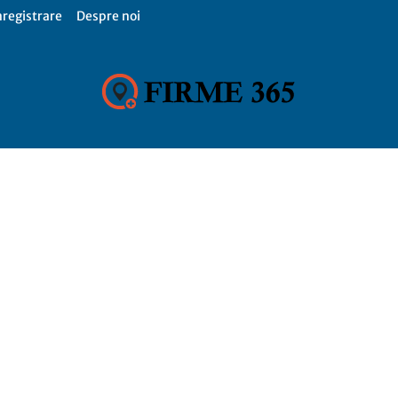
nregistrare
Despre noi
Firme
365,
Catalog