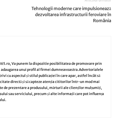
Articolul următor
Tehnologii moderne care impulsionează
dezvoltarea infrastructurii feroviare în
România
65.ro, Va punem la dispozitie posibilitatea de promovare prin
i adaugarea unui profil al firmei dumneavoastra.Advertorialele
vi cu aspectul și stilul publicației în care apar, astfel încât să
citate directă și să capteze atenția cititorilor într-un mod mai
te de prezentare a produsului, mărturii ale clienților mulțumiți,
sului sau serviciului, precum și alte informații care pot influența
lui.