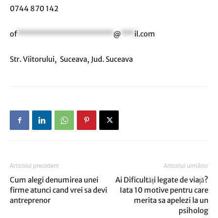
0744 870 142
of
**********************
@
***
il.com
Str. Viitorului, Suceava, Jud. Suceava
Articolul precedent
Articolul următor
Cum alegi denumirea unei
Ai Dificultăți legate de viață?
firme atunci cand vrei sa devi
Iata 10 motive pentru care
antreprenor
merita sa apelezi la un
psiholog