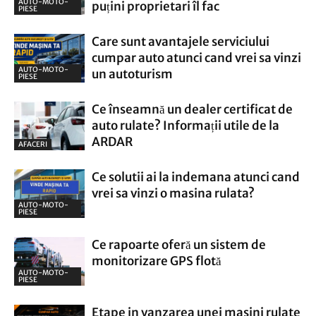
AUTO-MOTO-
puțini proprietari îl fac
PIESE
Care sunt avantajele serviciului
cumpar auto atunci cand vrei sa vinzi
AUTO-MOTO-
un autoturism
PIESE
Ce înseamnă un dealer certificat de
auto rulate? Informații utile de la
ARDAR
AFACERI
Ce solutii ai la indemana atunci cand
vrei sa vinzi o masina rulata?
AUTO-MOTO-
PIESE
Ce rapoarte oferă un sistem de
monitorizare GPS flotă
AUTO-MOTO-
PIESE
Etape in vanzarea unei masini rulate