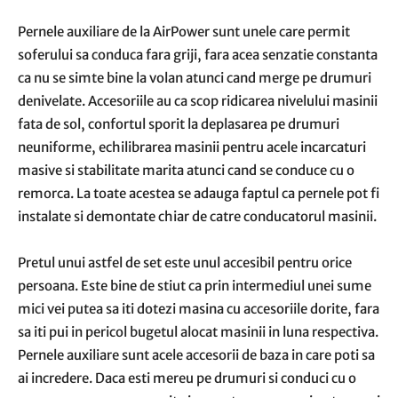
Pernele auxiliare de la AirPower sunt unele care permit
soferului sa conduca fara griji, fara acea senzatie constanta
ca nu se simte bine la volan atunci cand merge pe drumuri
denivelate. Accesoriile au ca scop ridicarea nivelului masinii
fata de sol, confortul sporit la deplasarea pe drumuri
neuniforme, echilibrarea masinii pentru acele incarcaturi
masive si stabilitate marita atunci cand se conduce cu o
remorca. La toate acestea se adauga faptul ca pernele pot fi
instalate si demontate chiar de catre conducatorul masinii.
Pretul unui astfel de set este unul accesibil pentru orice
persoana. Este bine de stiut ca prin intermediul unei sume
mici vei putea sa iti dotezi masina cu accesoriile dorite, fara
sa iti pui in pericol bugetul alocat masinii in luna respectiva.
Pernele auxiliare sunt acele accesorii de baza in care poti sa
ai incredere. Daca esti mereu pe drumuri si conduci cu o