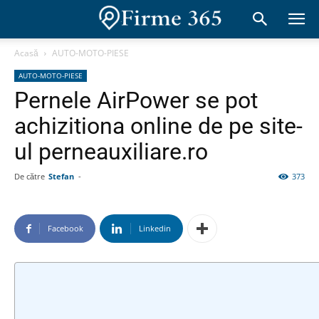
Acasă
AUTO-MOTO-PIESE
AUTO-MOTO-PIESE
Pernele AirPower se pot
achizitiona online de pe site-
ul perneauxiliare.ro
De către
Stefan
-
373
Facebook
Linkedin