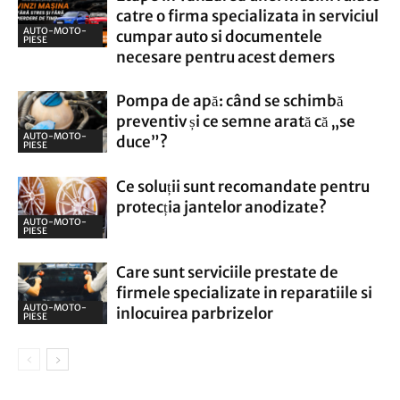
catre o firma specializata in serviciul
AUTO-MOTO-
cumpar auto si documentele
PIESE
necesare pentru acest demers
Pompa de apă: când se schimbă
preventiv și ce semne arată că „se
AUTO-MOTO-
duce”?
PIESE
Ce soluții sunt recomandate pentru
protecția jantelor anodizate?
AUTO-MOTO-
PIESE
Care sunt serviciile prestate de
firmele specializate in reparatiile si
AUTO-MOTO-
inlocuirea parbrizelor
PIESE