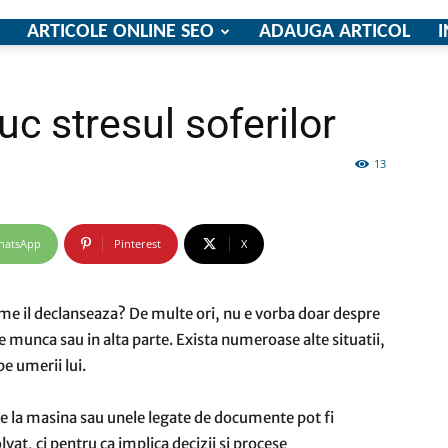
ARTICOLE ONLINE SEO
ADAUGA ARTICOL
I
c stresul soferilor
firme
13
hatsApp
Pinterest
X
si
e il declanseaza? De multe ori, nu e vorba doar despre
l de munca sau in alta parte. Exista numeroase alte situatii,
e umerii lui.
comunicate
e la masina sau unele legate de documente pot fi
lvat, ci pentru ca implica decizii si procese