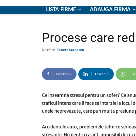
LISTA FIRME
ADAUGA FIRMA
Procese care redu
De către
Robert Stanescu
-
Facebook
Linkedin
W
Ce inseamna stresul pentru un sofer? Ce anum
traficul intens care il face sa intarzie la locu
unele neprevazute, care pun multa presiune p
Accidentele auto, problemele tehnice serioas
stresante. Nu pentru ca ar fi imposibil de rezo