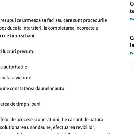
C
t
Pa
a presupui ce urmeaza sa faci sau care sunt procedurile
pot duce la intarzieri, la completarea incorecta a
i de timp si bani.
C
l
ti lucruri precum:
Pr
ta autoritatile
sau fara victime
pune constatarea daunelor auto
erea de timp si bani
 felul de procese si operatiuni, fie ca sunt de natura
 solutionarea unor daune, efectuarea reviziilor,