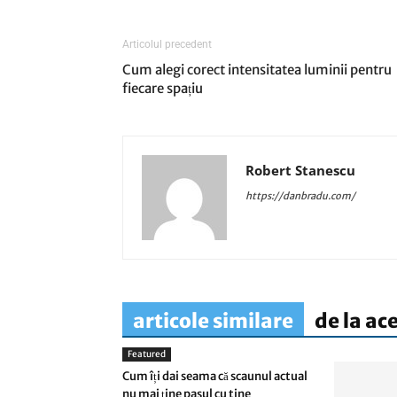
Articolul precedent
Cum alegi corect intensitatea luminii pentru
fiecare spațiu
Robert Stanescu
https://danbradu.com/
articole similare
de la ac
Featured
Cum îți dai seama că scaunul actual
nu mai ține pasul cu tine