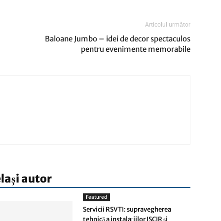
Articolul următor
Baloane Jumbo – idei de decor spectaculos
pentru evenimente memorabile
elași autor
Featured
Servicii RSVTI: supravegherea
tehnică a instalațiilor ISCIR și