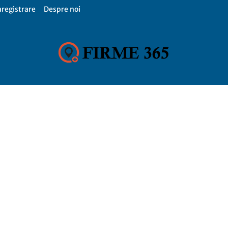
nregistrare
Despre noi
Firme
365,
Catalog