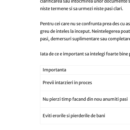
clarificarea sau intocmirea unor documente si 
niste termene si sa urmezi niste pasi clari.
Pentru cei care nu se confrunta prea des cu as
greu de inteles la inceput. Neintelegerea poa
pasi, demersuri suplimentare sau completarea
Iata de ce e important sa intelegi foarte bine
Importanta
Previi intarzieri in proces
Nu pierzi timp facand din nou anumiti pasi
Eviti erorile si pierderile de bani