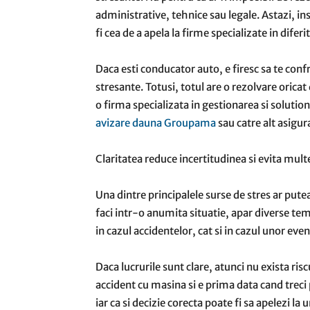
administrative, tehnice sau legale. Astazi, insa
fi cea de a apela la firme specializate in diferi
Daca esti conducator auto, e firesc sa te confr
stresante. Totusi, totul are o rezolvare oricat 
o firma specializata in gestionarea si solutio
avizare dauna Groupama
sau catre alt asigur
Claritatea reduce incertitudinea si evita multe
Una dintre principalele surse de stres ar putea 
faci intr-o anumita situatie, apar diverse tem
in cazul accidentelor, cat si in cazul unor ev
Daca lucrurile sunt clare, atunci nu exista riscu
accident cu masina si e prima data cand treci p
iar ca si decizie corecta poate fi sa apelezi la 