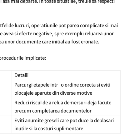
asa mai departe. In toate situatiile, treuie sa respecti
tfel de lucruri, operatiunile pot parea complicate si mai
te avea si efecte negative, spre exemplu reluarea unor
 unor documente care initial au fost eronate.
 procedurile implicate:
Detalii
Parcurgi etapele intr-o ordine corecta si eviti
blocajele aparute din diverse motive
Reduci riscul de a relua demersuri deja facute
precum completarea documentelor
Eviti anumite greseli care pot duce la deplasari
inutile si la costuri suplimentare