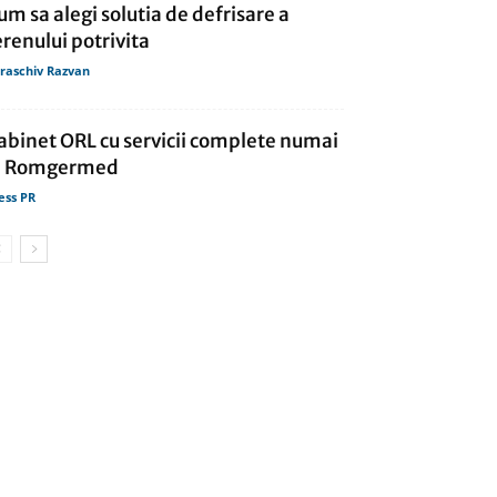
um sa alegi solutia de defrisare a
erenului potrivita
raschiv Razvan
abinet ORL cu servicii complete numai
a Romgermed
ess PR