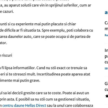
, au aparut solutii care vin in sprijinul soferilor, cum ar
te cazuri.
a
de
C
unti si cu experiente mai putin placute si chiar
m
de dificila ar fi situatia ta. Spre exemplu, poti colabora cu
Ro
narea daunelor auto, care se poate ocupa si de partea de
ator.
presa
I
 riscuri
p
c
fi lipsa informatiilor. Cand nu stii exact ce trenuie sa
SE
eri si te stresezi mult. Incertitudinea poate aparea atat
enimente mai putin grave.
G
c
l sa iei decizii gresite care sa te coste. Poate ai avut un
rin asta. E posibil sa nu stii cum sa gestionezi situatia,
un
centru daune Hellas Direct
sau la unul care colaboreaza