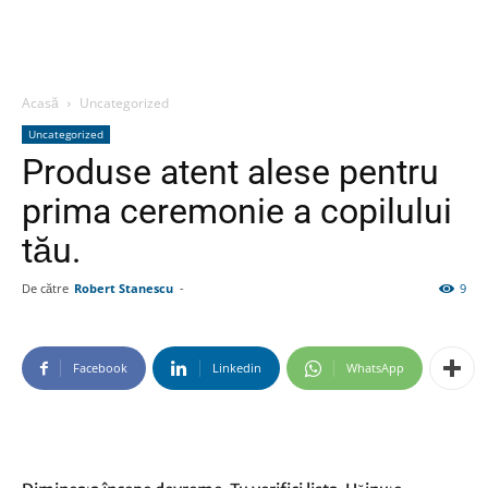
Acasă
Uncategorized
Uncategorized
Produse atent alese pentru
prima ceremonie a copilului
tău.
De către
Robert Stanescu
-
9
Facebook
Linkedin
WhatsApp