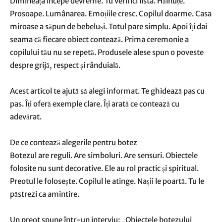
Dimineața începe devreme. Tu verifici lista. Hăinuțe.
Prosoape. Lumânarea. Emoțiile cresc. Copilul doarme. Casa
miroase a săpun de bebeluși. Totul pare simplu. Apoi îți dai
seama că fiecare obiect contează. Prima ceremonie a
copilului tău nu se repetă. Produsele alese spun o poveste
despre grijă, respect și rânduială.
Acest articol te ajută să alegi informat. Te ghidează pas cu
pas. Îți oferă exemple clare. Îți arată ce contează cu
adevărat.
De ce contează alegerile pentru botez
Botezul are reguli. Are simboluri. Are sensuri. Obiectele
folosite nu sunt decorative. Ele au rol practic și spiritual.
Preotul le folosește. Copilul le atinge. Nașii le poartă. Tu le
păstrezi ca amintire.
Un preot spune într-un interviu: „Obiectele botezului