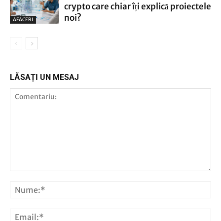
crypto care chiar îți explică proiectele
noi?
AFACERI
LĂSAȚI UN MESAJ