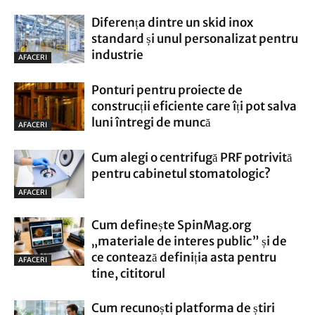
Diferența dintre un skid inox
standard și unul personalizat pentru
industrie
AFACERI
Ponturi pentru proiecte de
construcții eficiente care îți pot salva
luni întregi de muncă
AFACERI
Cum alegi o centrifugă PRF potrivită
pentru cabinetul stomatologic?
AFACERI
Cum definește SpinMag.org
„materiale de interes public” și de
ce contează definiția asta pentru
AFACERI
tine, cititorul
Cum recunoști platforma de știri