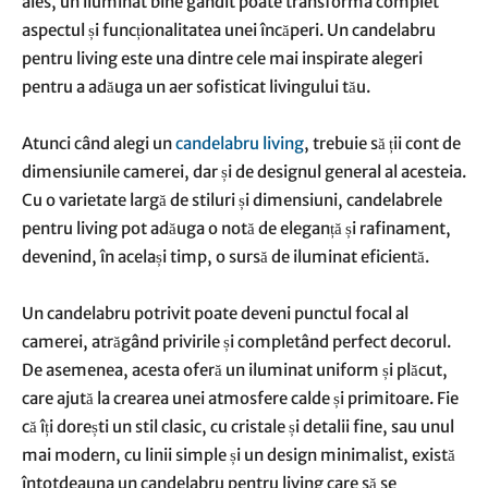
ales, un iluminat bine gândit poate transforma complet
aspectul și funcționalitatea unei încăperi. Un candelabru
pentru living este una dintre cele mai inspirate alegeri
pentru a adăuga un aer sofisticat livingului tău.
Atunci când alegi un
candelabru living
, trebuie să ții cont de
dimensiunile camerei, dar și de designul general al acesteia.
Cu o varietate largă de stiluri și dimensiuni, candelabrele
pentru living pot adăuga o notă de eleganță și rafinament,
devenind, în același timp, o sursă de iluminat eficientă.
Un candelabru potrivit poate deveni punctul focal al
camerei, atrăgând privirile și completând perfect decorul.
De asemenea, acesta oferă un iluminat uniform și plăcut,
care ajută la crearea unei atmosfere calde și primitoare. Fie
că îți dorești un stil clasic, cu cristale și detalii fine, sau unul
mai modern, cu linii simple și un design minimalist, există
întotdeauna un candelabru pentru living care să se