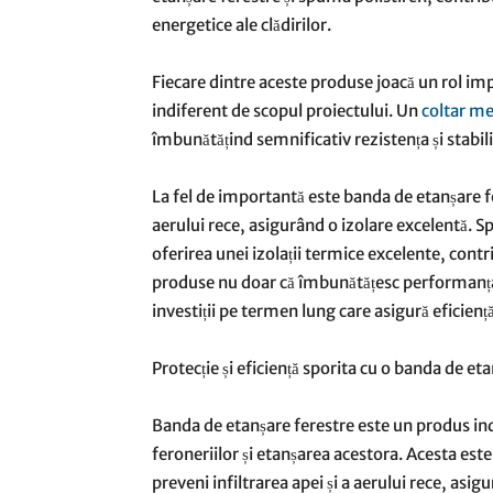
energetice ale clădirilor.
Fiecare dintre aceste produse joacă un rol imp
indiferent de scopul proiectului. Un
coltar me
îmbunătățind semnificativ rezistența și stabili
La fel de importantă este banda de etanșare fer
aerului rece, asigurând o izolare excelentă. S
oferirea unei izolații termice excelente, cont
produse nu doar că îmbunătățesc performanța clă
investiții pe termen lung care asigură eficiență
Protecție și eficiență sporita cu o banda de et
Banda de etanșare ferestre este un produs ind
feroneriilor și etanșarea acestora. Acesta este 
preveni infiltrarea apei și a aerului rece, asig