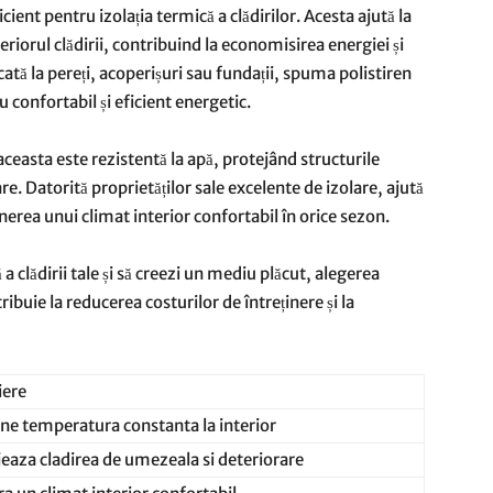
cient pentru izolația termică a clădirilor. Acesta ajută la
iorul clădirii, contribuind la economisirea energiei și
icată la pereți, acoperișuri sau fundații, spuma polistiren
 confortabil și eficient energetic.
aceasta este rezistentă la apă, protejând structurile
re. Datorită proprietăților sale excelente de izolare, ajută
inerea unui climat interior confortabil în orice sezon.
a clădirii tale și să creezi un mediu plăcut, alegerea
ibuie la reducerea costurilor de întreținere și la
iere
ne temperatura constanta la interior
jeaza cladirea de umezeala si deteriorare