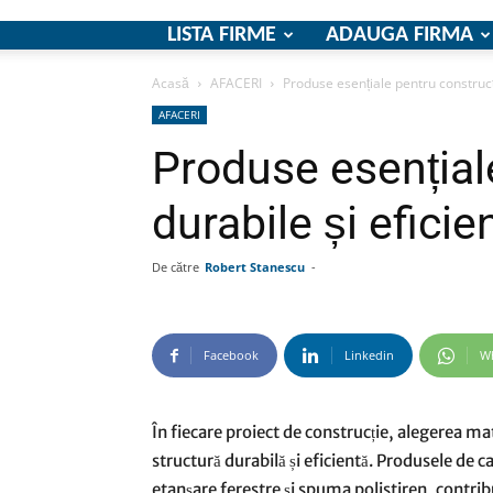
LISTA FIRME
ADAUGA FIRMA
Acasă
AFACERI
Produse esențiale pentru construcți
AFACERI
Produse esențiale
durabile și eficie
De către
Robert Stanescu
-
Facebook
Linkedin
W
În fiecare proiect de construcție, alegerea mat
structură durabilă și eficientă. Produsele de 
etanșare ferestre și spuma polistiren, contribuie