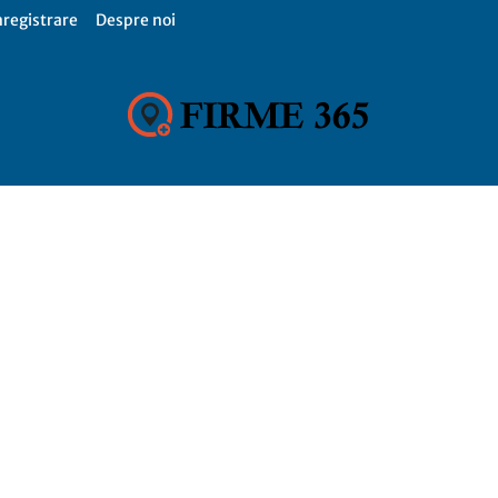
nregistrare
Despre noi
Firme
365,
Catalog