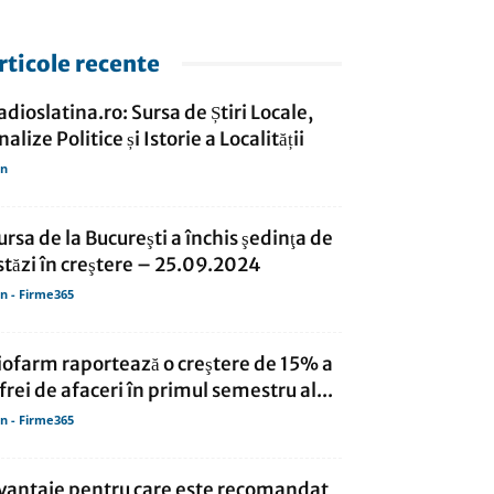
rticole recente
adioslatina.ro: Sursa de Știri Locale,
nalize Politice și Istorie a Localității
in
ursa de la Bucureşti a închis şedinţa de
stăzi în creştere – 25.09.2024
in - Firme365
iofarm raportează o creştere de 15% a
ifrei de afaceri în primul semestru al...
in - Firme365
vantaje pentru care este recomandat