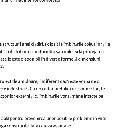
a un climat interior confortabil
structurii unei clădiri. Folosit la îmbinările colțurilor și la
tă la distribuirea uniformă a sarcinilor și la protejarea
etalic este disponibil în diverse forme și dimensiuni,
te.
proiect de amploare, indiferent dacă este vorba de o
ție industrială. Cu un coltar metalic corespunzător, te
factorilor externi și că îmbinările vor rămâne intacte pe
rucială pentru prevenirea unor posibile probleme în viitor,
aga construcție. Iata cateva avantaje: