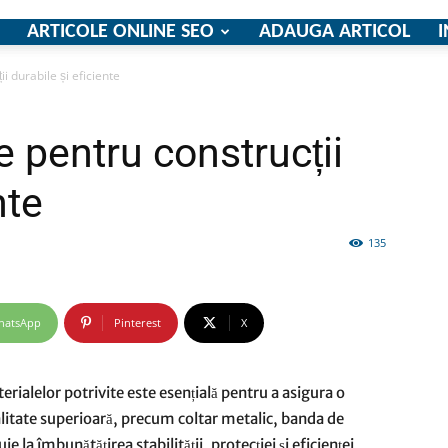
ARTICOLE ONLINE SEO
ADAUGA ARTICOL
I
i durabile și eficiente
firme
 pentru construcții
nte
135
si
hatsApp
Pinterest
X
comunicate
erialelor potrivite este esențială pentru a asigura o
calitate superioară, precum coltar metalic, banda de
 la îmbunătățirea stabilității, protecției și eficienței