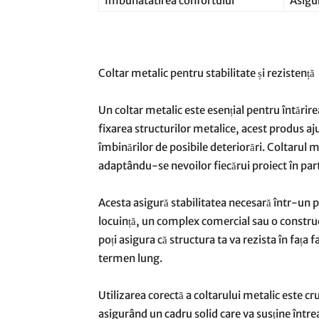
Imbunatatirea confortului
Asigur
Coltar metalic pentru stabilitate și rezistență
Un coltar metalic este esențial pentru întărirea 
fixarea structurilor metalice, acest produs aju
îmbinărilor de posibile deteriorări. Coltarul m
adaptându-se nevoilor fiecărui proiect în par
Acesta asigură stabilitatea necesară într-un 
locuință, un complex comercial sau o construc
poți asigura că structura ta va rezista în fața 
termen lung.
Utilizarea corectă a coltarului metalic este c
asigurând un cadru solid care va susține între