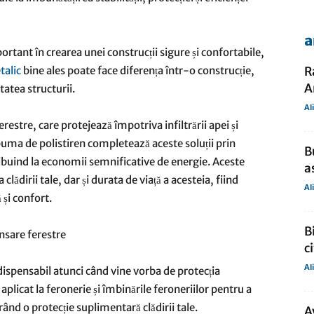
a
de
ortant în crearea unei construcții sigure și confortabile,
talic
bine ales poate face diferența într-o construcție,
R
A
tatea structurii.
Al
estre, care protejează împotriva infiltrării apei și
presa
puma de polistiren completează aceste soluții prin
B
ribuind la economii semnificative de energie. Aceste
a
dirii tale, dar și durata de viață a acesteia, fiind
Al
 și confort.
B
ansare ferestre
c
Al
ispensabil atunci când vine vorba de protecția
aplicat la feronerie și îmbinările feroneriilor pentru a
urând o protecție suplimentară clădirii tale.
A