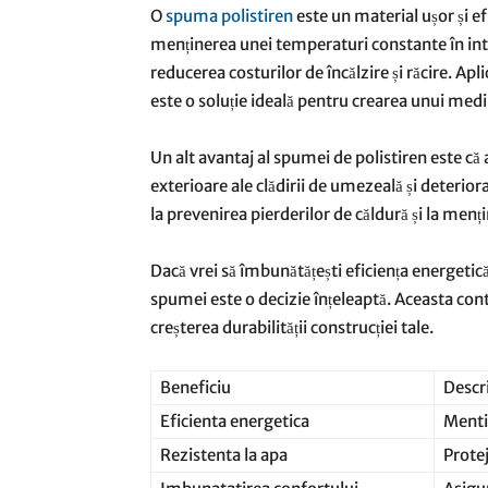
O
spuma polistiren
este un material ușor și efi
menținerea unei temperaturi constante în inter
reducerea costurilor de încălzire și răcire. Apl
este o soluție ideală pentru crearea unui mediu
Un alt avantaj al spumei de polistiren este că 
exterioare ale clădirii de umezeală și deteriora
la prevenirea pierderilor de căldură și la menț
Dacă vrei să îmbunătățești eficiența energetică 
spumei este o decizie înțeleaptă. Aceasta contr
creșterea durabilității construcției tale.
Beneficiu
Descr
Eficienta energetica
Menti
Rezistenta la apa
Prote