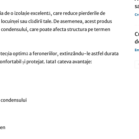
s
cia de o izolație excelentă, care reduce pierderile de
Cr
 locuinței sau clădirii tale. De asemenea, acest produs
ii condensului, care poate afecta structura pe termen
C
d
Em
tecția optimă a feroneriilor, extinzându-le astfel durata
onfortabil și protejat. Iata1 cateva avantaje:
i condensului
ren