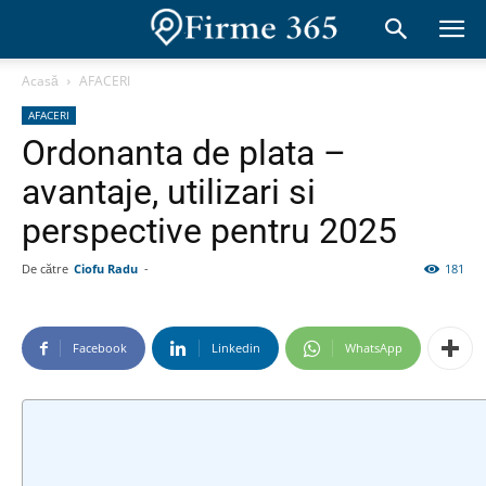
Acasă
AFACERI
AFACERI
Ordonanta de plata –
avantaje, utilizari si
perspective pentru 2025
De către
Ciofu Radu
-
181
Facebook
Linkedin
WhatsApp