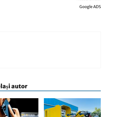
Google ADS
elași autor