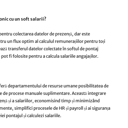
nic cu un soft salarii?
 pentru colectarea datelor de prezență, dar este
tru un flux optim al calculul remunerațiilor pentru toți
tează transferul datelor colectate în softul de pontaj
pot fi folosite pentru a calcula salariile angajaților.
feră departamentului de resurse umane posibilitatea de
evoie de procese manuale suplimentare. Această integrare
ență și a salariilor, economisind timp și minimizând
ente, simplifici procesele de HR și payroll și ai siguranța
ei pontajul și calculezi salariile.