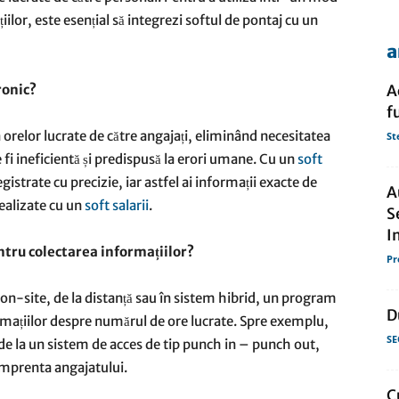
ilor, este esențial să integrezi softul de pontaj cu un
a
de
ronic?
A
f
 orelor lucrate de către angajați, eliminând necesitatea
St
te fi ineficientă și predispusă la erori umane. Cu un
soft
presa
gistrate cu precizie, iar astfel ai informații exacte de
A
realizate cu un
soft salarii
.
S
I
ntru colectarea informațiilor?
Pr
 on-site, de la distanță sau în sistem hibrid, un program
D
ormațiilor despre numărul de ore lucrate. Spre exemplu,
SE
 de la un sistem de acces de tip punch in – punch out,
 amprenta angajatului.
C