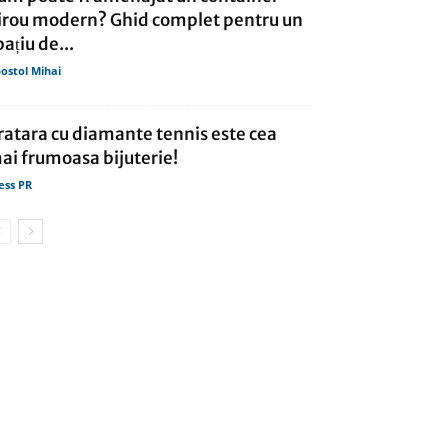
irou modern? Ghid complet pentru un
pațiu de...
ostol Mihai
ratara cu diamante tennis este cea
ai frumoasa bijuterie!
ess PR