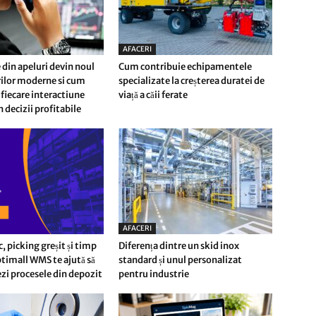
AFACERI
 din apeluri devin noul
Cum contribuie echipamentele
erilor moderne si cum
specializate la creșterea duratei de
fiecare interactiune
viață a căii ferate
n decizii profitabile
AFACERI
c, picking greșit și timp
Diferența dintre un skid inox
timall WMS te ajută să
standard și unul personalizat
i procesele din depozit
pentru industrie