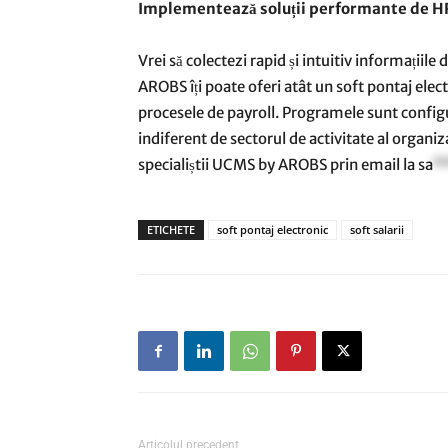
Implementează soluții performante de HR 
Vrei să colectezi rapid și intuitiv informații
AROBS îți poate oferi atât un soft pontaj electr
procesele de payroll. Programele sunt configu
indiferent de sectorul de activitate al organiz
specialiștii UCMS by AROBS prin email la
sa
*
ETICHETE
soft pontaj electronic
soft salarii
Articolul precedent