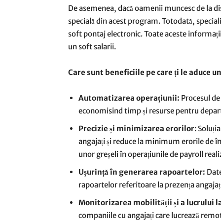
De asemenea, dacă oamenii muncesc de la distan
specială din acest program. Totodată, specia
soft pontaj electronic. Toate aceste informații
un soft salarii.
Care sunt beneficiile pe care ți le aduce u
Automatizarea operațiunii:
Procesul de 
economisind timp și resurse pentru depa
Precizie și minimizarea erorilor
: Soluți
angajați și reduce la minimum erorile de în
unor greșeli în operațiunile de payroll reali
Ușurință în generarea rapoartelor:
Date
rapoartelor referitoare la prezența angajați
Monitorizarea mobilității și a lucrului l
companiile cu angajați care lucrează remot