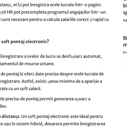
ță, ei își pot înregistra orele lucrate într-o pagină
b
liștii HR pot precompleta programul angajaților într-un
s
 sunt necesare pentru a calcula salariile corect și rapid cu
Ap
B
n soft pontaj electronic?
m
Pr
înregistrare a orelor de lucru se desfășoară automat,
rtamentul de resurse umane.
a de pontaj îți oferă date precise despre orele lucrate de
registrare. Astfel, există șanse minime de a apariție a
zate cu un soft salarii.
le precise de pontaj permit generarea ușoară a
lor.
a distanță
: Un soft pontaj electronic este ideal pentru
e sau în sistem hibrid, deoarece permite înregistrarea