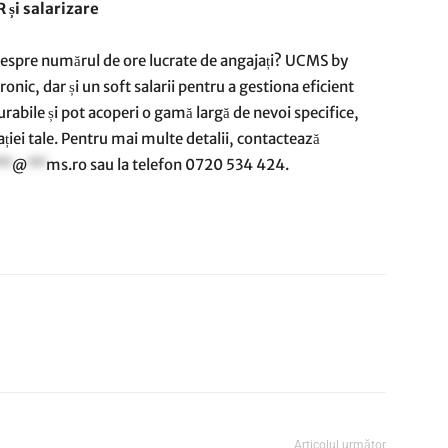
și salarizare
le despre numărul de ore lucrate de angajați? UCMS by
onic, dar și un soft salarii pentru a gestiona eficient
rabile și pot acoperi o gamă largă de nevoi specifice,
ației tale. Pentru mai multe detalii, contactează
**
@
**
ms.ro
sau la telefon 0720 534 424.
Articolul următor