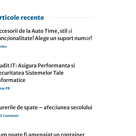
rticole recente
ccesorii de la Auto Time, stil și
uncționalitate! Alege un suport număr!
efan
udit IT: Asigura Performanta si
ecuritatea Sistemelor Tale
nformatice
ess PR
urerile de spate – afecțiunea secolului
O Comitnet
um poate fi amenajat un container