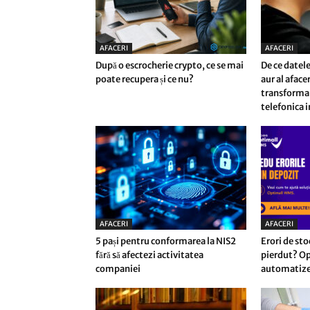
AFACERI
AFACERI
După o escrocherie crypto, ce se mai
De ce datele
poate recupera și ce nu?
aur al afac
transforma 
telefonica i
AFACERI
AFACERI
5 pași pentru conformarea la NIS2
Erori de sto
fără să afectezi activitatea
pierdut? Op
companiei
automatizez