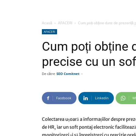
Acasă
AFACERI
Cum poți obține date de prezență p
AFACERI
Cum poți obține 
precise cu un sof
De către
SEO Comitnet
-
Facebook
Linkedin
W
Colectarea ușoară a informațiilor despre prez
de HR, iar un soft pontaj electronic facilitează
monitorizezi și să înregistrezi cu precizie ore