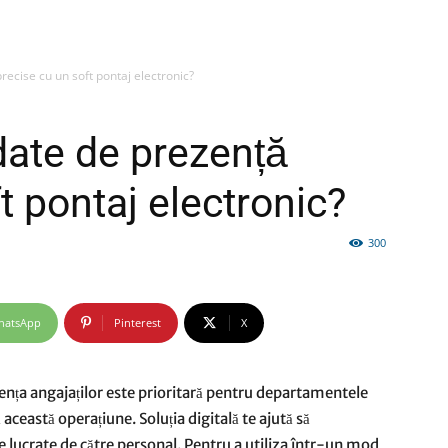
recise cu un soft pontaj electronic?
firme
date de prezență
t pontaj electronic?
300
si
hatsApp
Pinterest
X
comunicate
ența angajaților este prioritară pentru departamentele
 această operațiune. Soluția digitală te ajută să
le lucrate de către personal. Pentru a utiliza într-un mod