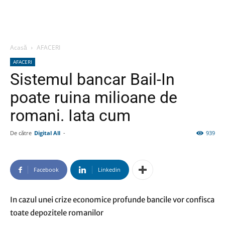
Acasă
AFACERI
AFACERI
Sistemul bancar Bail-In
poate ruina milioane de
romani. Iata cum
De către
Digital All
-
939
Facebook
Linkedin
In cazul unei crize economice profunde bancile vor confisca
toate depozitele romanilor