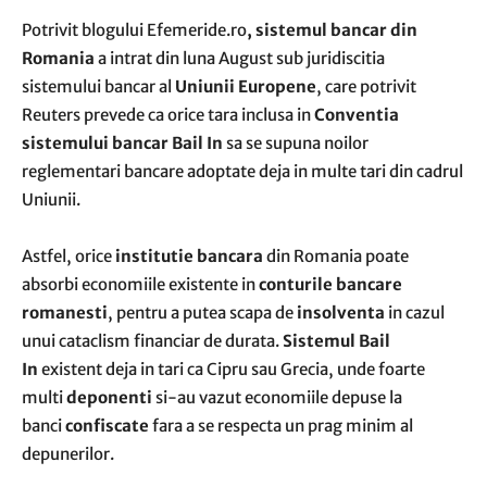
Potrivit blogului Efemeride.ro
, sistemul bancar din
Romania
a intrat din luna August sub juridiscitia
sistemului bancar al
Uniunii Europene
, care potrivit
Reuters prevede ca orice tara inclusa in
Conventia
sistemului bancar Bail In
sa se supuna noilor
reglementari bancare adoptate deja in multe tari din cadrul
Uniunii.
Astfel, orice
institutie bancara
din Romania poate
absorbi economiile existente in
conturile bancare
romanesti
, pentru a putea scapa de
insolventa
in cazul
unui cataclism financiar de durata.
Sistemul Bail
In
existent deja in tari ca Cipru sau Grecia, unde foarte
multi
deponenti
si-au vazut economiile depuse la
banci
confiscate
fara a se respecta un prag minim al
depunerilor.