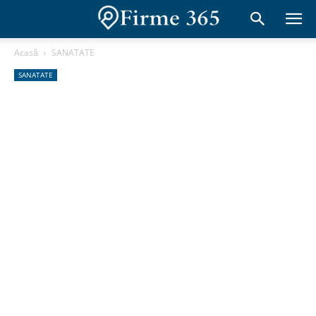
Acasă
SANATATE
SANATATE