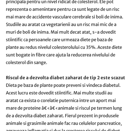
principala pentru un nivel ridicat de colesterol. Ele pot
reprezenta o amenintare pentru ca sunt legate de un risc
mai mare de accidente vasculare cerebrale si boli de inima.
Studiile au aratat ca vegetarienii au un risc mai mic de a
muri de boli de inima. Mai mult decat atat, s-a dovedit
stiintific ca persoanele care urmeaza diete pe baza de
plante au redus nivelul colesterolului cu 35%. Aceste diete
sunt bogate in fibre care ajuta la reducerea nivelului de
colesterol din sange.
Riscul de a dezvolta diabet zaharat de tip 2 este scazut
Dieta pe baza de plante poate preveni si vindeca diabetul.
Acest lucru este dovedit stiintific. Mai multe studii au
aratat ca exista o corelatie puternica intre un aport mai
mare de proteine â€‹â€‹animale si riscul pe termen lung
de a dezvolta diabet zaharat. Fierul prezent in produsele
animale si grasimile animale fac rau celulelor pancreatice,
agraveaza inflamatia si duc la cresterea riscului de diabet