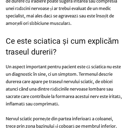
de durere cu iradiere poate sugera iritarea sau compresia
unei rădăcini nervoase și ar trebui evaluat de un medic
specialist, mai ales dacă se agravează sau este însoțit de
amorțeli ori slăbiciune musculară.
Ce este sciatica și cum explicăm
traseul durerii?
Un aspect important pentru pacient este că sciatica nu este
un diagnostic în sine, ci un simptom. Termenul descrie
durerea care apare pe traseul nervului sciatic, de obicei
atunci când una dintre rădăcinile nervoase lombare sau
sacrate care contribuie la formarea acestui nerv este iritată,
inflamată sau comprimată.
Nervul sciatic pornește din partea inferioară a coloanei,
trece prin zona bazinului și coboară pe membrul inferior.