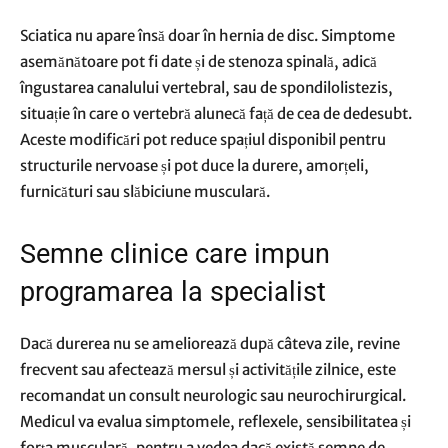
Sciatica nu apare însă doar în hernia de disc. Simptome
asemănătoare pot fi date și de stenoza spinală, adică
îngustarea canalului vertebral, sau de spondilolistezis,
situație în care o vertebră alunecă față de cea de dedesubt.
Aceste modificări pot reduce spațiul disponibil pentru
structurile nervoase și pot duce la durere, amorțeli,
furnicături sau slăbiciune musculară.
Semne clinice care impun
programarea la specialist
Dacă durerea nu se ameliorează după câteva zile, revine
frecvent sau afectează mersul și activitățile zilnice, este
recomandat un consult neurologic sau neurochirurgical.
Medicul va evalua simptomele, reflexele, sensibilitatea și
forța musculară, pentru a vedea dacă există semne de