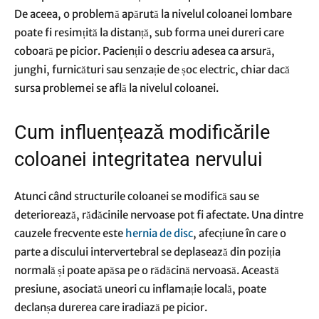
De aceea, o problemă apărută la nivelul coloanei lombare
poate fi resimțită la distanță, sub forma unei dureri care
coboară pe picior. Pacienții o descriu adesea ca arsură,
junghi, furnicături sau senzație de șoc electric, chiar dacă
sursa problemei se află la nivelul coloanei.
Cum influențează modificările
coloanei integritatea nervului
Atunci când structurile coloanei se modifică sau se
deteriorează, rădăcinile nervoase pot fi afectate. Una dintre
cauzele frecvente este
hernia de disc
, afecțiune în care o
parte a discului intervertebral se deplasează din poziția
normală și poate apăsa pe o rădăcină nervoasă. Această
presiune, asociată uneori cu inflamație locală, poate
declanșa durerea care iradiază pe picior.