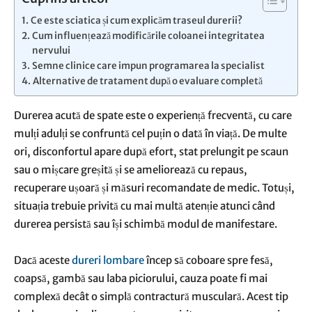
Ce este sciatica și cum explicăm traseul durerii?
Cum influențează modificările coloanei integritatea
nervului
Semne clinice care impun programarea la specialist
Alternative de tratament după o evaluare completă
Durerea acută de spate este o experiență frecventă, cu care
mulți adulți se confruntă cel puțin o dată în viață. De multe
ori, disconfortul apare după efort, stat prelungit pe scaun
sau o mișcare greșită și se ameliorează cu repaus,
recuperare ușoară și măsuri recomandate de medic. Totuși,
situația trebuie privită cu mai multă atenție atunci când
durerea persistă sau își schimbă modul de manifestare.
Dacă aceste
dureri lombare
încep să coboare spre fesă,
coapsă, gambă sau laba piciorului, cauza poate fi mai
complexă decât o simplă contractură musculară. Acest tip