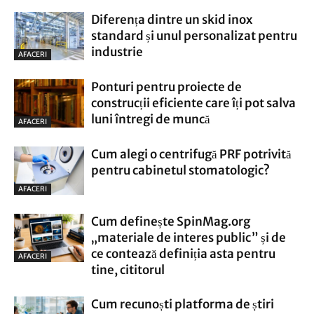
Diferența dintre un skid inox
standard și unul personalizat pentru
industrie
AFACERI
Ponturi pentru proiecte de
construcții eficiente care îți pot salva
luni întregi de muncă
AFACERI
Cum alegi o centrifugă PRF potrivită
pentru cabinetul stomatologic?
AFACERI
Cum definește SpinMag.org
„materiale de interes public” și de
ce contează definiția asta pentru
AFACERI
tine, cititorul
Cum recunoști platforma de știri