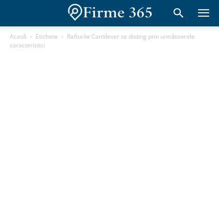
Acasă
Etichete
Rafturile Cantilever se disting prin următoarele
caracteristici