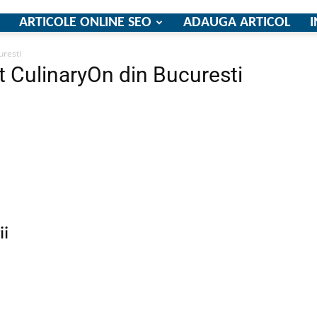
ARTICOLE ONLINE SEO
ADAUGA ARTICOL
I
uresti
it CulinaryOn din Bucuresti
firme
si
ii
comunicate