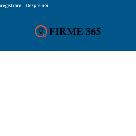
nregistrare
Despre noi
Firme
365,
Catalog