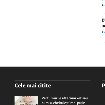
Pr
B
a
Al
Cele mai citite
P
Parfumurile aftermarket sau
cum să cheltuiești mai puțin