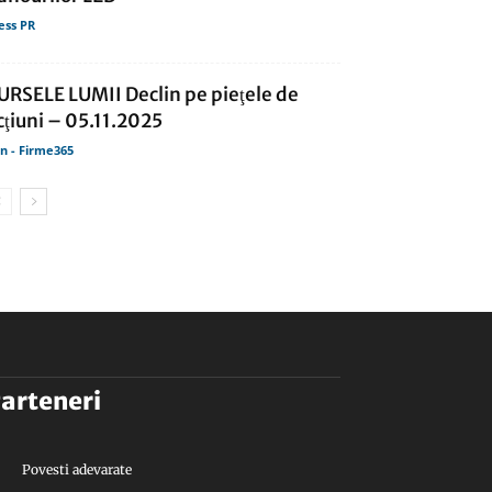
ess PR
URSELE LUMII Declin pe pieţele de
cţiuni – 05.11.2025
in - Firme365
arteneri
Povesti adevarate