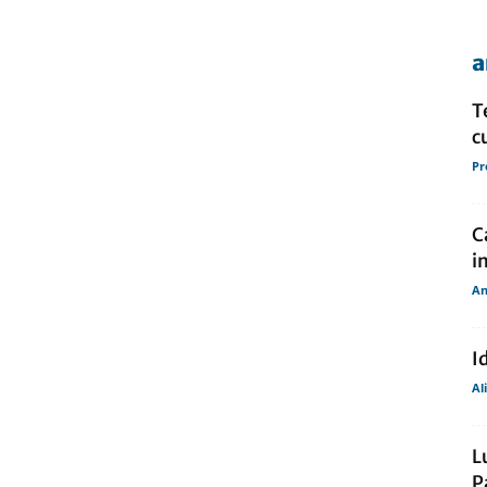
a
de
T
c
Pr
presa
C
i
An
I
Al
L
P