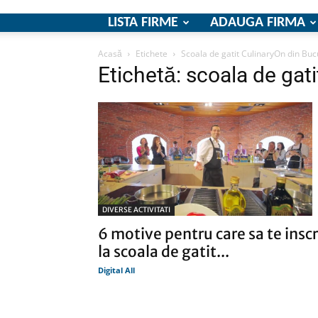
LISTA FIRME
ADAUGA FIRMA
Acasă
Etichete
Scoala de gatit CulinaryOn din Buc
Etichetă: scoala de gat
DIVERSE ACTIVITATI
6 motive pentru care sa te inscr
la scoala de gatit...
Digital All