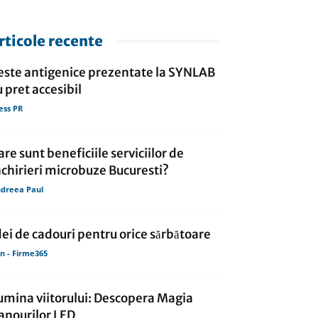
rticole recente
este antigenice prezentate la SYNLAB
u pret accesibil
ess PR
are sunt beneficiile serviciilor de
nchirieri microbuze Bucuresti?
dreea Paul
dei de cadouri pentru orice sărbătoare
in - Firme365
umina viitorului: Descopera Magia
anourilor LED