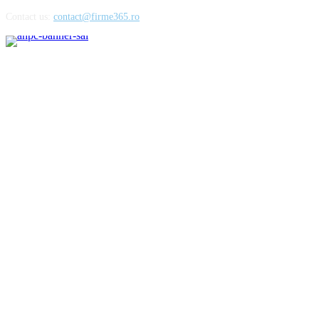
Contact us:
contact@firme365.ro
Cele mai citite
Parfumurile aftermarket sau cum să cheltuiești mai puțin pentru esențele
preferate
Importanta unei alimentatii echilibrate in mentinerea starii de sanatate
Pantofii barbatesti din lac – o alegere rafinata