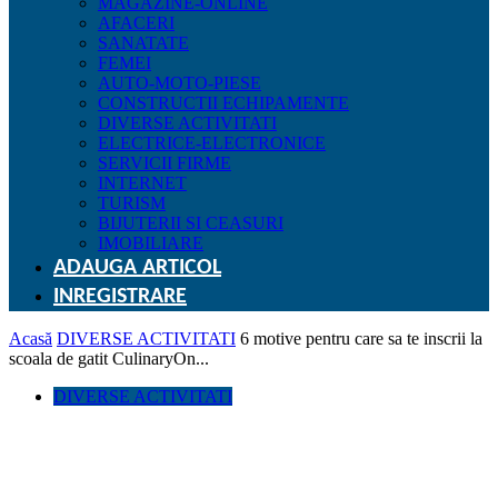
MAGAZINE-ONLINE
AFACERI
SANATATE
FEMEI
AUTO-MOTO-PIESE
CONSTRUCTII ECHIPAMENTE
DIVERSE ACTIVITATI
ELECTRICE-ELECTRONICE
SERVICII FIRME
INTERNET
TURISM
BIJUTERII SI CEASURI
IMOBILIARE
ADAUGA ARTICOL
INREGISTRARE
Acasă
DIVERSE ACTIVITATI
6 motive pentru care sa te inscrii la
scoala de gatit CulinaryOn...
DIVERSE ACTIVITATI