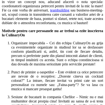
in vizor un concept nou, aducand afacerii o nota speciala:
coordonatorii organizeaza petreceri pentru invitati de la mic la mare!
Fie ca este vorba de aniversari,
teambuilding
sau business-meeting-
uri,
s
copul consta in transmiterea catre cursanti a valorilor artei de a
bucatari: elemente de baza, ponturi si sfaturi, retete noi, toate acestea
dublate de o atmosfera reconfortanta, cu muzica si bauturi!
M
otivele pentru care persoanele nu ar trebui sa ezite inscrierea
la CulinaryOn
Organizare impecabila – Cei din echipa CulinaryOn au grija
ca evenimentele organizate in studioul lor sa se desfasoare
conform planificarii si, astfel, tin cont de fiecare detaliu,
precum si preferinte parte din planul intocmit alaturi de clienti,
in timpul intalnirii cu acestia. Sunt o echipa constiincioasa si
dau dovada de maxima seriozitate prin serviciile prestate!
Punct de primire a oaspetilor – Este evident ca orice petrecere
are nevoie de o receptive; „Doreste cineva un cocktail
colorat?” La intrare, fiecare invitat va primi cate un sort
personalizat cu numele sau: „Faina-party”? Se va lasa cu
muzica si mancare proaspat gatita!
Sesiune de bucatarit in compania Chefilor – Nimic nu e mai
multumitor decat prorpia cina! Invitatii au sansa de a-si testa