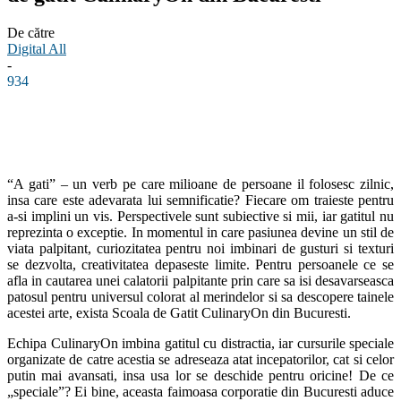
De către
Digital All
-
934
Facebook
Linkedin
WhatsApp
Pinterest
“
A gati” – un verb pe care milioane de persoane il folosesc zilnic,
insa care este adevarata lui semnificatie? Fiecare om traieste pentru
a-si implini un vis. Perspectivele sunt subiective si mii, iar gatitul nu
reprezinta o exceptie. In momentul in care pasiunea devine un stil de
viata palpitant, curiozitatea pentru noi imbinari de gusturi si texturi
se dezvolta, creativitatea depaseste limite. Pentru persoanele ce se
afla in cautarea unei calatorii palpitante prin care sa isi desavarseasca
patosul pentru universul colorat al merindelor si sa descopere tainele
acestei arte, exista Scoala de Gatit CulinaryOn din Bucuresti.
Echipa CulinaryOn imbina gatitul cu distractia, iar cursurile speciale
organizate de catre acestia se adreseaza atat incepatorilor, cat si celor
putin mai avansati, insa usa lor se deschide pentru oricine! De ce
„speciale”? Ei bine, aceasta faimoasa corporatie din Bucuresti aduce