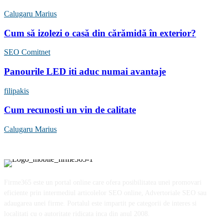
Calugaru Marius
Cum să izolezi o casă din cărămidă în exterior?
SEO Comitnet
Panourile LED iti aduc numai avantaje
filipakis
Cum recunosti un vin de calitate
Calugaru Marius
Firme365 este un portal online care ofera posibilitatea unei promovari
eficiente prin intermediul articolelor SEO online, Advertoriale SEO sau
adaugarea unei firme. Portalul este impartit pe categorii de interes si
localitati cu o autoritate ridicata inca din anul 2008.