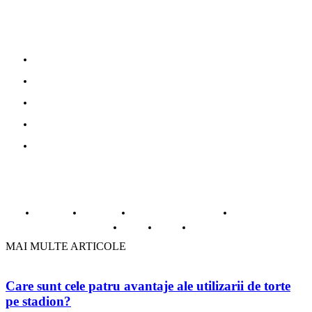
Parteneri
Povesti adevarate
Oferte turism
Mobila la comanda Bucuresti
Web Design profesional
Gazduire web
© Copyright -ADAD Design SRL
Despre noi
Inregistrare
Informatii despre Firme365
Termeni si conditii
Cookie
ANPC
Contact
MAI MULTE ARTICOLE
Care sunt cele patru avantaje ale utilizarii de torte
pe stadion?