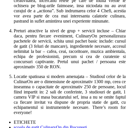
creativitatea, incercand retete pe care de multa vreme le
ochisera pe blog-urile faimoase, insa niciodata nu au avut
curajul de a „actiona”. Sub indrumarea celor 4 Chefi, acestia
vor avea parte de cea mai interesanta calatorie culinara,
pastrand in suflet amintirea unei experiente minunate.
Preturi atractive la nivel de grup + servicii incluse – Chiar
daca, pentru fiecare eveniment, CulinaryOn personalizeaza
pachetele de servicii, schita unui pachet basic include: cursul
de gatit (3 feluri de mancare), ingredientele necesare, accesul
nelimitat la bar – cafea, ceai, racoritoare, muzica ambientala,
echipa de profesionisti, precum si cea de curatenie si
concursuri captivante. Pretul unui pachet / persoana este
aproximativ 350 de RON.
Locatie spatioasa si modern amenajata – Studioul celor de la
CulinarOn are o dimensiune de aproximativ 1300 mp, ceea ce
inseamna o capacitate de aproximativ 250 de persoane, locul
fiind impartit in: 2 sali de conferinte, 3 studiouri de gatit, 1
camera VIP si masa bucatarului sef, insa a nu se omite faptul
ca fiecare invitat va dispune de propria statie de gatit, cu
echipamentul si instrumentele necesare. There’s room for
everyone!
ETICHETE
scoala de gatit CulinaryOn din Bucuresti