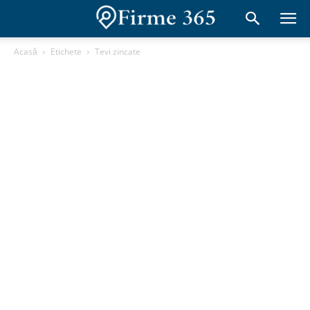
Acasă
Etichete
Tevi zincate