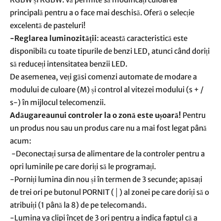
principală pentru a o face mai deschisă. Oferă o selecție
excelentă de pasteluri!
-Reglarea luminozității
: această caracteristică este
disponibilă cu toate tipurile de benzi LED, atunci când doriți
să reduceți intensitatea benzii LED.
De asemenea, veți găsi comenzi automate de modare a
modului de culoare (M) și control al vitezei modului (s + /
s-) în mijlocul telecomenzii.
Adăugareaunui controler la o zonă este ușoară!
Pentru
un produs nou sau un produs care nu a mai fost legat până
acum:
-Deconectați sursa de alimentare de la controler pentru a
opri luminile pe care doriți să le programați.
-Porniți lumina din nou și în termen de 3 secunde; apăsați
de trei ori pe butonul PORNIT (│) al zonei pe care doriți să o
atribuiți (1 până la 8) de pe telecomandă.
-Lumina va clipi încet de 3 ori pentru a indica faptul că a