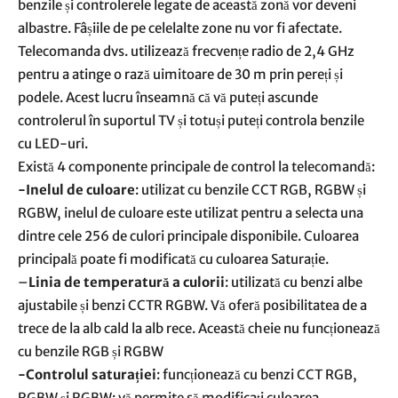
benzile și controlerele legate de această zonă vor deveni
albastre. Fâșiile de pe celelalte zone nu vor fi afectate.
Telecomanda dvs. utilizează frecvențe radio de 2,4 GHz
pentru a atinge o rază uimitoare de 30 m prin pereți și
podele. Acest lucru înseamnă că vă puteți ascunde
controlerul în suportul TV și totuși puteți controla benzile
cu LED-uri.
Există 4 componente principale de control la telecomandă:
-Inelul de culoare
: utilizat cu benzile CCT RGB, RGBW și
RGBW, inelul de culoare este utilizat pentru a selecta una
dintre cele 256 de culori principale disponibile. Culoarea
principală poate fi modificată cu culoarea Saturație.
–
Linia de temperatură a culorii
: utilizată cu benzi albe
ajustabile și benzi CCTR RGBW. Vă oferă posibilitatea de a
trece de la alb cald la alb rece. Această cheie nu funcționează
cu benzile RGB și RGBW
-Controlul saturației
: funcționează cu benzi CCT RGB,
RGBW și RGBW: vă permite să modificați culoarea