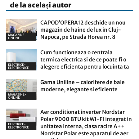
de la același autor
CAPOD’OPERA12 deschide un nou
magazin de haine de lux in Cluj-
MAGAZINE-
Napoca, pe Strada Horea nr. 8
ONLINE
Cum functioneaza o centrala
termica electrica si de ce poate fi o
ELECTRICE-
alegere eficienta pentru locuinta ta
ELECTRONICE
Gama Uniline – calorifere de baie
moderne, elegante si eficiente
MAGAZINE-
ONLINE
Aer conditionat inverter Nordstar
Polar 9000 BTU kit WI-FI integrat in
ELECTRICE-
unitatea interna, clasa racire A++
ELECTRONICE
Nordstar Polar este aparatul de aer