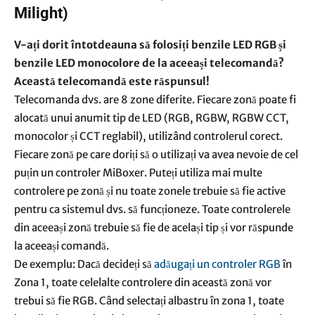
Milight)
V-ați dorit întotdeauna să folosiți benzile LED RGB și
benzile LED monocolore de la aceeași telecomandă?
Această telecomandă este răspunsul!
Telecomanda dvs. are 8 zone diferite. Fiecare zonă poate fi
alocată unui anumit tip de LED (RGB, RGBW, RGBW CCT,
monocolor și CCT reglabil), utilizând controlerul corect.
Fiecare zonă pe care doriți să o utilizați va avea nevoie de cel
puțin un controler MiBoxer. Puteți utiliza mai multe
controlere pe zonă și nu toate zonele trebuie să fie active
pentru ca sistemul dvs. să funcționeze. Toate controlerele
din aceeași zonă trebuie să fie de același tip și vor răspunde
la aceeași comandă.
De exemplu: Dacă decideți să
adăugați un controler RGB
în
Zona 1, toate celelalte controlere din această zonă vor
trebui să fie RGB. Când selectați albastru în zona 1, toate