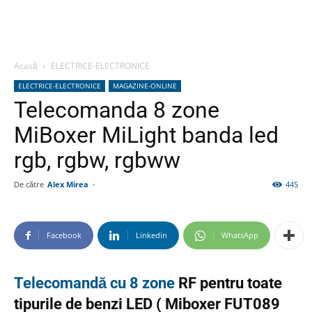
Acasă
ELECTRICE-ELECTRONICE
ELECTRICE-ELECTRONICE
MAGAZINE-ONLINE
Telecomanda 8 zone
MiBoxer MiLight banda led
rgb, rgbw, rgbww
De către
Alex Mirea
-
445
Facebook
Linkedin
WhatsApp
Telecomandă cu 8 zone
RF pentru toate
tipurile de benzi LED ( Miboxer FUT089