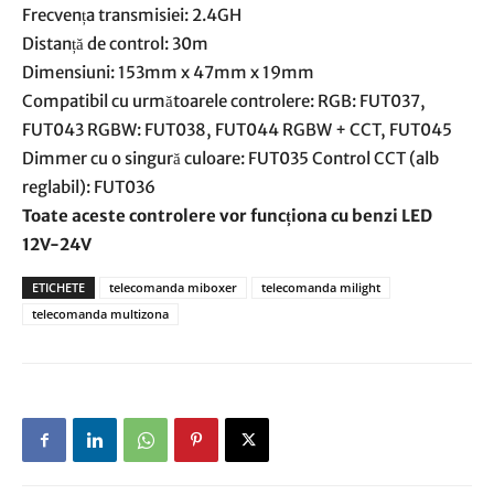
Frecvența transmisiei: 2.4GH
Distanță de control: 30m
Dimensiuni: 153mm x 47mm x 19mm
Compatibil cu următoarele controlere: RGB: FUT037,
FUT043 RGBW: FUT038, FUT044 RGBW + CCT, FUT045
Dimmer cu o singură culoare: FUT035 Control CCT (alb
reglabil): FUT036
Toate aceste controlere vor funcționa cu benzi LED
12V-24V
ETICHETE
telecomanda miboxer
telecomanda milight
telecomanda multizona