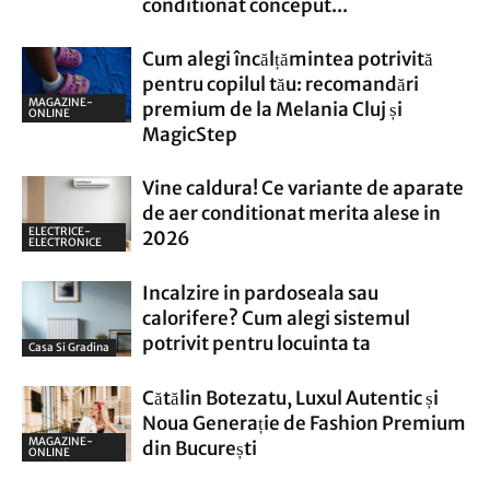
conditionat conceput...
Cum alegi încălțămintea potrivită
pentru copilul tău: recomandări
MAGAZINE-
premium de la Melania Cluj și
ONLINE
MagicStep
Vine caldura! Ce variante de aparate
de aer conditionat merita alese in
ELECTRICE-
2026
ELECTRONICE
Incalzire in pardoseala sau
calorifere? Cum alegi sistemul
potrivit pentru locuinta ta
Casa Si Gradina
Cătălin Botezatu, Luxul Autentic și
Noua Generație de Fashion Premium
MAGAZINE-
din București
ONLINE